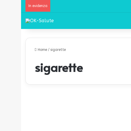
In evidenza
Home
/
sigarette
sigarette
R
a
News
d
d
o
p