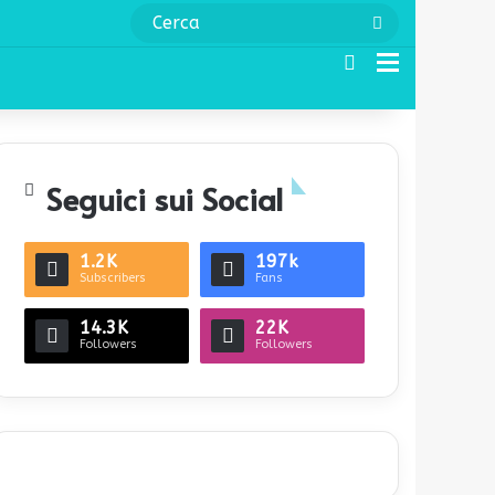
Cerca
Cerca
Menu
Seguici sui Social
1.2K
197k
Subscribers
Fans
14.3K
22K
Followers
Followers