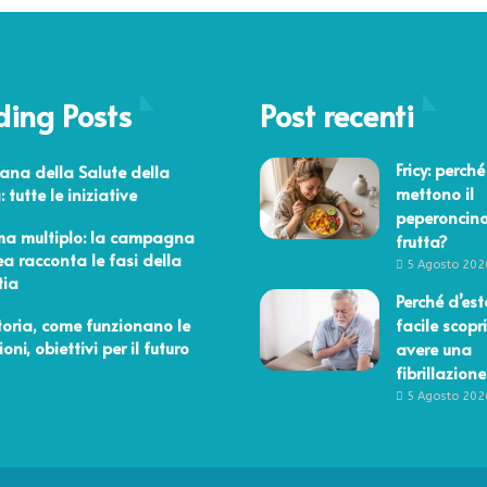
e
r
e
n
ding Posts
z
Post recenti
a
t
 2025
Fricy: perché
ana della Salute della
r
mettono il
 tutte le iniziative
a
peperoncino
s
 2024
ma multiplo: la campagna
frutta?
i
 racconta le fasi della
g
5 Agosto 202
tia
a
Perché d’est
r
io 2023
storia, come funzionano le
facile scopri
e
ni, obiettivi per il futuro
avere una
t
fibrillazione
t
5 Agosto 202
e
l
i
g