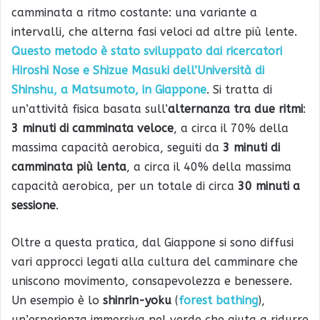
camminata a ritmo costante: una variante a
intervalli, che alterna fasi veloci ad altre più lente.
Questo metodo è stato sviluppato dai ricercatori
Hiroshi Nose e Shizue Masuki dell’Università di
Shinshu, a Matsumoto, in Giappone
. Si tratta di
un’attività fisica basata sull’
alternanza tra due ritmi
:
3 minuti di camminata veloce
, a circa il 70% della
massima capacità aerobica, seguiti da
3 minuti di
camminata più lenta
, a circa il 40% della massima
capacità aerobica, per un totale di circa
30 minuti a
sessione
.
Oltre a questa pratica, dal Giappone si sono diffusi
vari approcci legati alla cultura del camminare che
uniscono movimento, consapevolezza e benessere.
Un esempio è lo
shinrin-yoku
(
forest bathing
),
un’esperienza immersiva nel verde che aiuta a ridurre