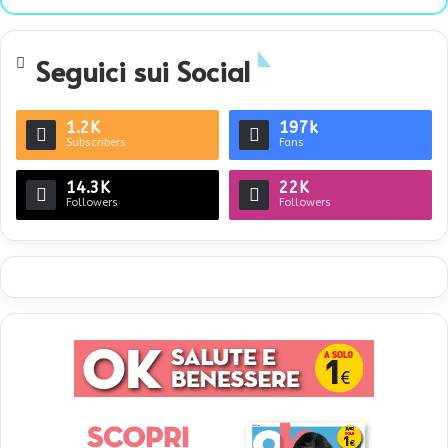
Seguici sui Social
1.2K
197k
Subscribers
Fans
14.3K
22K
Followers
Followers