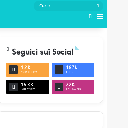
Cerca
Cerca
Menu
Seguici sui Social
1.2K
197k
Subscribers
Fans
14.3K
22K
Followers
Followers