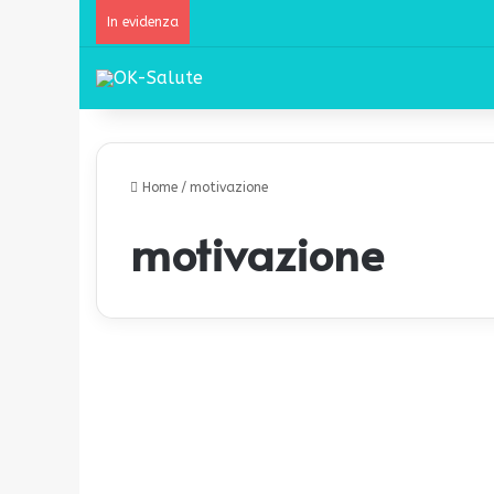
In evidenza
Home
/
motivazione
motivazione
S
e
Salute Mentale
p
e
n
s