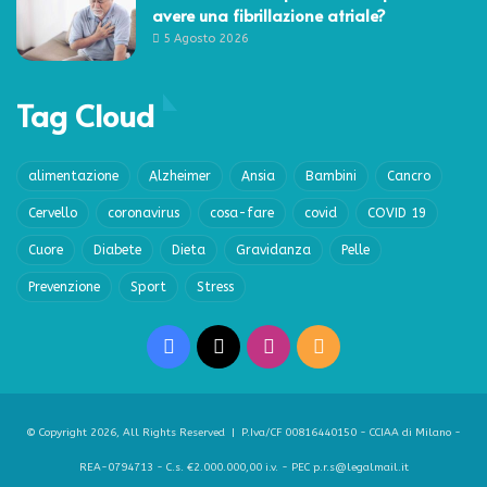
avere una fibrillazione atriale?
5 Agosto 2026
Tag Cloud
alimentazione
Alzheimer
Ansia
Bambini
Cancro
Cervello
coronavirus
cosa-fare
covid
COVID 19
Cuore
Diabete
Dieta
Gravidanza
Pelle
Prevenzione
Sport
Stress
Facebook
X
Instagram
RSS
© Copyright 2026, All Rights Reserved | P.Iva/CF 00816440150 - CCIAA di Milano -
REA-0794713 - C.s. €2.000.000,00 i.v. - PEC p.r.s@legalmail.it