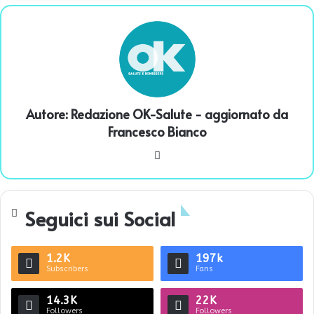
Autore:
Redazione OK-Salute
- aggiornato da
Francesco Bianco
We
bsi
te
Seguici sui Social
1.2K
197k
Subscribers
Fans
14.3K
22K
Followers
Followers