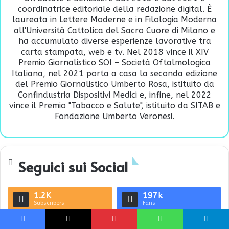
coordinatrice editoriale della redazione digital. È
laureata in Lettere Moderne e in Filologia Moderna
all'Università Cattolica del Sacro Cuore di Milano e
ha accumulato diverse esperienze lavorative tra
carta stampata, web e tv. Nel 2018 vince il XIV
Premio Giornalistico SOI – Società Oftalmologica
Italiana, nel 2021 porta a casa la seconda edizione
del Premio Giornalistico Umberto Rosa, istituito da
Confindustria Dispositivi Medici e, infine, nel 2022
vince il Premio "Tabacco e Salute", istituito da SITAB e
Fondazione Umberto Veronesi.
Seguici sui Social
1.2K
197k
Subscribers
Fans
14.3K
22K
Facebook
X
Pinterest
WhatsApp
Telegram