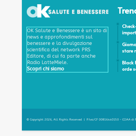
Tren
23 Febbr
Check-
OK Salute e Benessere è un sito di
import
news e approfondimenti sul
10 Novem
benessere e la divulgazione
Giorna
scientifica del network PRS
stare 
Editore, di cui fa parte anche
24 Novem
Black 
Radio LatteMiele.
orde s
Scopri chi siamo
© Copyright 2026, All Rights Reserved | P.Iva/CF 00816440150 - CCIAA di M