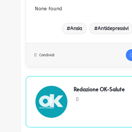
None found
Ansia
Antidepressivi
Condividi
Redazione OK-Salute
We
bsi
te