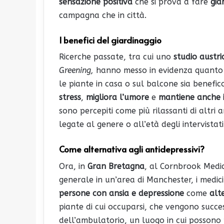
sensazione positiva
che si prova a fare
gia
campagna che in città.
I benefici del giardinaggio
Ricerche passate, tra cui uno
studio austri
Greening,
hanno messo in evidenza quanto c
le piante in casa o sul balcone sia benefi
stress
,
migliora l’umore
e
mantiene anche 
sono percepiti come più rilassanti di altri 
legate al genere o all’età degli intervistati
Come alternativa agli antidepressivi?
Ora, in
Gran Bretagna
, al Cornbrook Medi
generale in un’area di Manchester, i medic
persone con ansia e depressione
come
alt
piante di cui occuparsi, che vengono succ
dell’ambulatorio, un luogo in cui possono