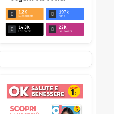
1.2K
197k
Subscribers
Fans
14.3K
22K
Followers
Followers