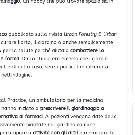
rdinaggio
, un hobby che può trovare spazio sia in
aco
pubblicato sulla rivista
Urban Forestry & Urban
urare l’orto, il giardino o anche semplicemente
co per la salute perché aiuta a
combattere lo
in forma
. Dallo studio era emerso che i giardini
ambienti della casa, senza particolari differenze
 nell’indagine.
cal Practice, un ambulatorio per la medicina
i hanno iniziato a
prescrivere il giardinaggio a
ernativa ai farmaci
. Ai pazienti vengono date delle
essivamente piantate nel giardino comune
 partecipare a
attività con gli altri
e rafforzare le