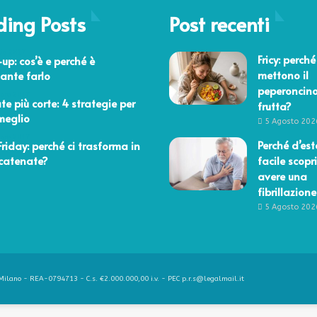
ding Posts
Post recenti
aio 2017
Fricy: perché
up: cos’è e perché è
mettono il
ante farlo
peperoncino
bre 2017
te più corte: 4 strategie per
frutta?
meglio
5 Agosto 202
bre 2017
Perché d’est
Friday: perché ci trasforma in
catenate?
facile scopri
avere una
fibrillazione
5 Agosto 202
ilano - REA-0794713 - C.s. €2.000.000,00 i.v. - PEC p.r.s@legalmail.it