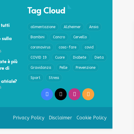
Tag Cloud
 tutti
alimentazione
Alzheimer
Ansia
 sulla
Bambini
Cancro
Cervello
coronavirus
cosa-fare
covid
6
COVID 19
Cuore
Diabete
Dieta
ate è più
re di
Gravidanza
Pelle
Prevenzione
Sport
Stress
 atriale?
6
Facebook
X
Instagram
RSS
Privacy Policy
Disclaimer
Cookie Policy