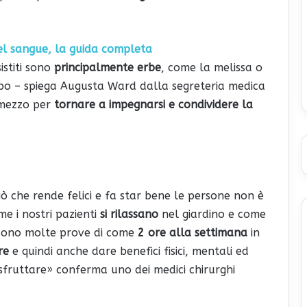
el sangue, la guida completa
stiti sono
principalmente erbe
, come la melissa o
opo – spiega Augusta Ward dalla segreteria medica
 mezzo per
tornare a impegnarsi e condividere la
ciò che rende felici e fa star bene le persone non è
e i nostri pazienti
si rilassano
nel giardino e come
 sono molte prove di come
2 ore alla settimana
in
re
e quindi anche dare benefici fisici, mentali ed
fruttare» conferma uno dei medici chirurghi