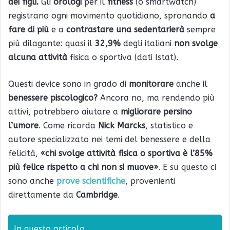
dei figli.
Gli
orologi
per il
fitness
(o smartwatch)
registrano ogni movimento quotidiano, spronando
a
fare di più
e a
contrastare una sedentarierà
sempre
più dilagante: quasi il
32,9%
degli italiani
non svolge
alcuna attività
fisica o sportiva (dati Istat).
Questi device sono in grado di
monitorare
anche il
benessere piscologico?
Ancora no, ma rendendo più
attivi, potrebbero aiutare a
migliorare persino
l’umore
. Come ricorda
Nick Marcks
, statistico e
autore specializzato nei temi del benessere e della
felicità,
«chi svolge attività fisica o sportiva è l’85%
più felice rispetto a chi non si muove»
. E su questo ci
sono anche
prove
scientifiche
, provenienti
direttamente da
Cambridge
.
In questo articolo