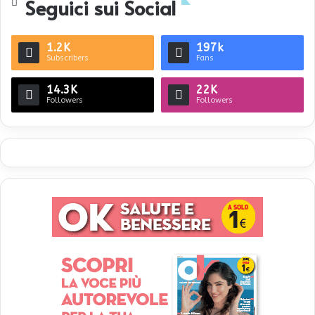
Seguici sui Social
1.2K
197k
Subscribers
Fans
14.3K
22K
Followers
Followers