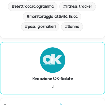
elettrocardiogramma
fitness tracker
monitoraggio attività fisica
passi giornalieri
Sonno
Redazione OK-Salute
We
bsi
te