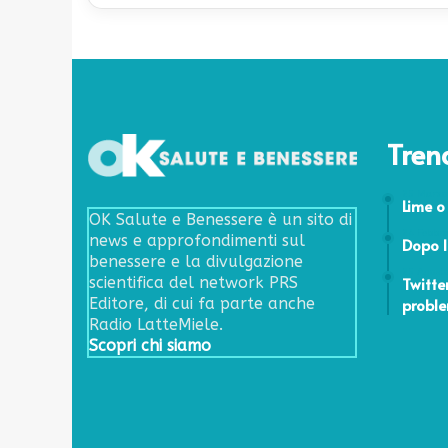
Tren
25 Marzo
Lime o
OK Salute e Benessere è un sito di
24 Febbr
news e approfondimenti sul
Dopo 
benessere e la divulgazione
25 Agost
Twitte
scientifica del network PRS
proble
Editore, di cui fa parte anche
Radio LatteMiele.
Scopri chi siamo