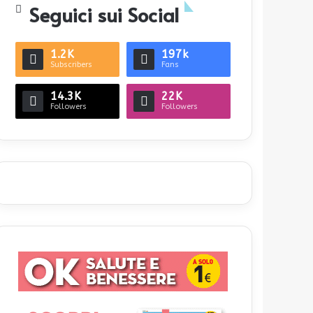
Seguici sui Social
1.2K
197k
Subscribers
Fans
14.3K
22K
Followers
Followers