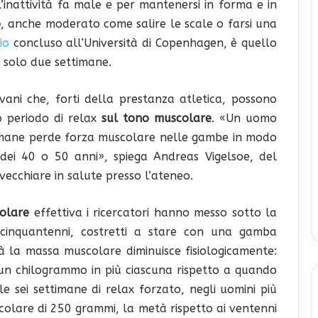
 l’inattività fa male e per mantenersi in forma e in
o
, anche moderato come salire le scale o farsi una
io
concluso all’Università di Copenhagen, è quello
po solo due settimane.
ovani che, forti della prestanza atletica, possono
o periodo di relax
sul tono muscolare
. «Un uomo
timane perde forza muscolare nelle gambe in modo
 dei 40 o 50 anni», spiega Andreas Vigelsoe, del
vecchiare in salute presso l’ateneo.
olare
effettiva i ricercatori hanno messo sotto la
cinquantenni, costretti a stare con una gamba
à la massa muscolare diminuisce fisiologicamente:
un chilogrammo in più ciascuna rispetto a quando
e sei settimane di relax forzato, negli uomini più
colare di 250 grammi, la metà rispetto ai ventenni