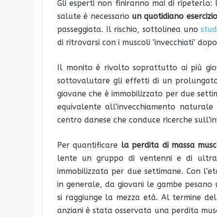
Gli esperti non finiranno mai di ripeterlo:
salute è necessario
un quotidiano esercizi
passeggiata. Il rischio, sottolinea uno
stud
di ritrovarsi con i muscoli ‘invecchiati’ do
Il monito è rivolto soprattutto ai più gi
sottovalutare gli effetti di un prolungat
giovane che è immobilizzato per due set
equivalente all’invecchiamento naturale
centro danese che conduce ricerche sull’in
Per quantificare
la perdita di massa musc
lente un gruppo di ventenni e di ultra
immobilizzata per due settimane. Con l’et
in generale, da giovani le gambe pesano 
si raggiunge la mezza età. Al termine dell
anziani è stata osservata una perdita mus