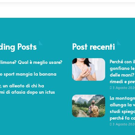
ding Posts
Post recenti
 2019
Perché con i
 limone? Qual è meglio usare?
gonfiano le
aio 2014
lo sport mangia la banana
delle mani?
rimedi e pr
o 2015
r, un alleato di chi ha
3 Agosto 202
mi di afasia dopo un ictus
La montag
allunga la v
studi spieg
perché fa c
3 Agosto 202