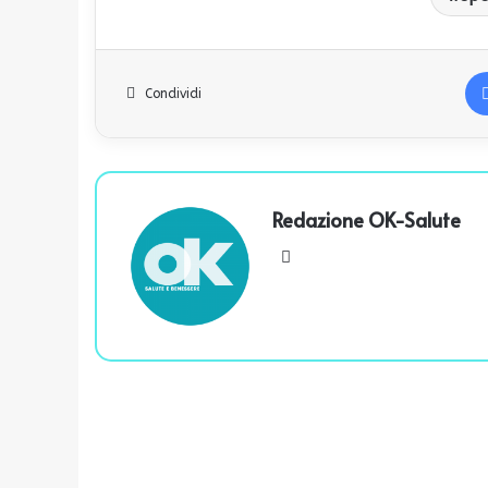
Condividi
Redazione OK-Salute
We
bsi
te