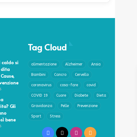
Tag Cloud
l caldo si
alimentazione
Alzheimer
Ansia
 dita
 Cause,
Bambini
Cancro
Cervello
evenzione
coronavirus
cosa-fare
covid
6
COVID 19
Cuore
Diabete
Dieta
na
ita? Gli
Gravidanza
Pelle
Prevenzione
ano
Sport
Stress
osì bene
6
Facebook
X
Instagram
RSS