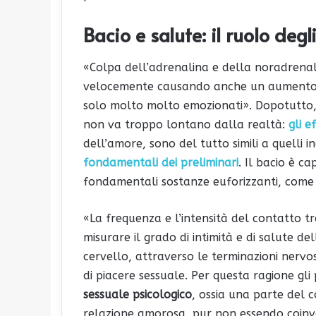
Bacio e salute: il ruolo deg
«Colpa dell’adrenalina e della noradrenal
velocemente causando anche un aumento d
solo molto molto emozionati». Dopotutto,
non va troppo lontano dalla realtà:
gli e
dell’amore, sono del tutto simili a quelli i
fondamentali dei preliminari
. Il bacio è c
fondamentali sostanze euforizzanti, come l
«La frequenza e l’intensità del contatto 
misurare il grado di intimità e di salute de
cervello, attraverso le terminazioni nervos
di piacere sessuale. Per questa ragione gli
sessuale psicologico
, ossia una parte del
relazione amorosa, pur non essendo coinvo