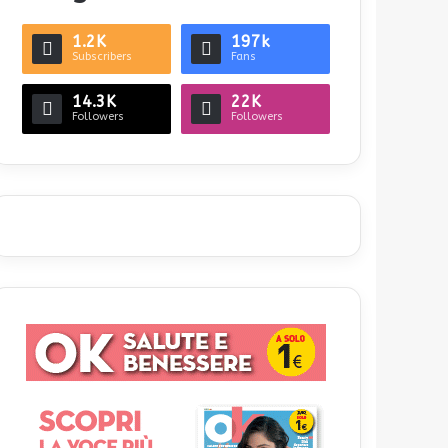
1.2K
197k
Subscribers
Fans
14.3K
22K
Followers
Followers