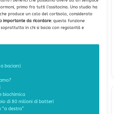
 tanti i benefici che possiamo avere da un semplice
i ormoni, primo fra tutti l’ossitocina. Uno studio ha
, che produce un calo del cortisolo, considerato
o importante da ricordare
: questa funzione
 soprattutto in chi si bacia con regolarità e
a baciarci
iamo?
i
e biochimica
io di 80 milioni di batteri
a “a destra”