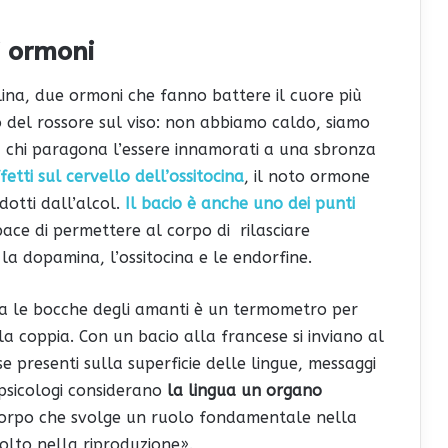
li ormoni
ina, due ormoni che fanno battere il cuore più
el rossore sul viso: non abbiamo caldo, siamo
 chi paragona l’essere innamorati a una sbronza
ffetti sul cervello dell’ossitocina
, il noto ormone
ndotti dall’alcol.
Il bacio è anche uno dei punti
apace di permettere al corpo di rilasciare
a dopamina, l’ossitocina e le endorfine.
tra le bocche degli amanti è un termometro per
lla coppia. Con un bacio alla francese si inviano al
e presenti sulla superficie delle lingue, messaggi
 psicologi considerano
la lingua un organo
 corpo che svolge un ruolo fondamentale nella
lto nella riproduzione».