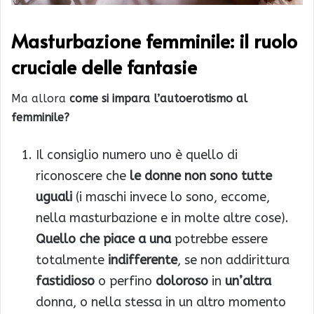
Masturbazione femminile: il ruolo
cruciale delle fantasie
Ma allora
come si impara l’autoerotismo al
femminile?
Il consiglio numero uno è quello di
riconoscere che
le donne non sono tutte
uguali
(i maschi invece lo sono, eccome,
nella masturbazione e in molte altre cose).
Quello che piace a una
potrebbe essere
totalmente
indifferente
, se non addirittura
fastidioso
o perfino
doloroso
in
un’altra
donna, o nella stessa in un altro momento