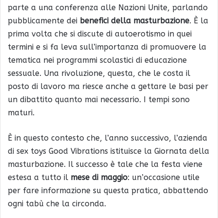
parte a una conferenza alle Nazioni Unite, parlando
pubblicamente dei
benefici della masturbazione
. È la
prima volta che si discute di autoerotismo in quei
termini e si fa leva sull’importanza di promuovere la
tematica nei programmi scolastici di educazione
sessuale. Una rivoluzione, questa, che le costa il
posto di lavoro ma riesce anche a gettare le basi per
un dibattito quanto mai necessario. I tempi sono
maturi.
È in questo contesto che, l’anno successivo, l’azienda
di sex toys Good Vibrations istituisce la Giornata della
masturbazione. Il successo è tale che la festa viene
estesa a tutto il
mese di maggio
: un’occasione utile
per fare informazione su questa pratica, abbattendo
ogni tabù che la circonda.