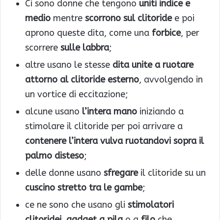
Ci sono donne che tengono
uniti indice e
medio
mentre
scorrono sul clitoride
e poi
aprono queste dita, come una
forbice
, per
scorrere
sulle labbra
;
altre usano le stesse
dita unite a ruotare
attorno al clitoride esterno
, avvolgendo in
un vortice di eccitazione;
alcune usano
l’intera mano
iniziando a
stimolare il clitoride per poi arrivare a
contenere l’intera vulva ruotandovi sopra il
palmo disteso
;
delle donne usano
sfregare
il clitoride su un
cuscino stretto tra le gambe
;
ce ne sono che usano gli
stimolatori
clitoridei
,
gadget a pila
o a
filo
che