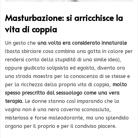
Masturbazione: si arricchisce la
vita di coppia
Un gesto che
una volta era considerato innaturale
(basta sbirciare cosa combina una gatta in calore per
rendersi conto della stupidità di una simile idea),
oppure giudicato solipsista ed egoista, diventa ora
una strada maestra per la conoscenza di se stesse e
per la ricchezza della propria vita di coppia,
molto
spesso prescritto dal sessuologo come una vera
terapia
. Le donne stanno così imparando che la
vagina non è una nera caverna sconosciuta,
misteriosa e forse maleodorante, ma uno splendido
organo per il proprio e per il condiviso piacere.