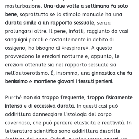
masturbazione.
Una-due volte a settimana fa solo
bene
, soprattutto se lo stimolo manuale ha una
durata simile a un rapporto sessuale
, senza
prolungarsi oltre. Il pene, infatti, raggiunto da vasi
sanguigni piccoli e costantemente in debito di
ossigeno, ha bisogno di «respirare». A questo
provvedono le erezioni notturne e, appunto, le
erezioni ottenute sia nel rapporto sessuale sia
nell’autoerotismo. È, insomma, una
ginnastica che fa
benissimo
e
mantiene giovani i tessuti penieni
.
Purché
non sia troppo frequente
,
troppo fisicamente
intensa
e di
eccessiva durata
. In questi casi può
addirittura danneggiare l’istologia del corpo
cavernoso, che può perdere elasticità e reattività. In
letteratura scientifica sono addirittura descritte