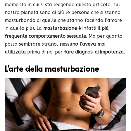
momento in cui si sta leggendo questo articolo, sul
nostro pianeta sono di più le persone che si stanno
masturbando di quelle che stanno facendo l’amore
in due (o più). La
masturbazione
è infatti
il più
frequente comportamento sessuale
. Ma per quanto
possa sembrare strano,
nessuno l’aveva mai
utilizzata
prima di noi per
fare diagnosi di impotenza
.
L’arte della masturbazione