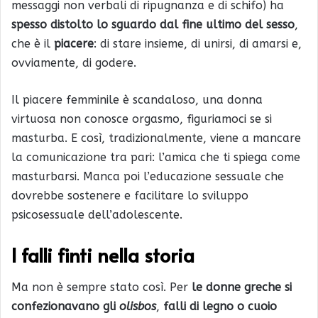
messaggi non verbali di ripugnanza e di schifo) ha
spesso distolto lo sguardo dal fine ultimo del sesso
,
che è il
piacere
: di stare insieme, di unirsi, di amarsi e,
ovviamente, di godere.
Il piacere femminile è scandaloso, una donna
virtuosa non conosce orgasmo, figuriamoci se si
masturba. E così, tradizionalmente, viene a mancare
la comunicazione tra pari: l’amica che ti spiega come
masturbarsi. Manca poi l’educazione sessuale che
dovrebbe sostenere e facilitare lo sviluppo
psicosessuale dell’adolescente.
I falli finti nella storia
Ma non è sempre stato così. Per
le donne greche si
confezionavano gli
olisbos
,
falli di legno o cuoio