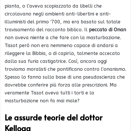
pianta, o l’aveva scopiazzato da libelli che
circolavano negli ambienti anti-libertini e anti-
illuministi del primo ’700, ma era basato sul totale
travisamento del racconto biblico. Il
peccato di Onan
non aveva niente a che fare con la masturbazione.
Tissot però non era nemmeno capace di andarsi a
rileggere la Bibbia, o di capirla, talmente accecato
dalla sua furia castigatrice. Così, ancora oggi
troviamo moralisti che pontificano contro l’onanismo.
Spesso lo fanno sulla base di una pseudoscienza che
dovrebbe conferire più forza alle prescrizioni. Ma
veramente Tissot aveva tutti i torti e la
masturbazione non fa mai male?
Le assurde teorie del dottor
Kellogg