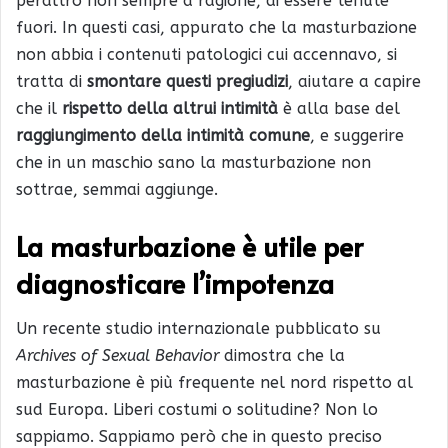
peraltro non sempre a ragione, di essere tenute
fuori. In questi casi, appurato che la masturbazione
non abbia i contenuti patologici cui accennavo, si
tratta di
smontare questi pregiudizi
, aiutare a capire
che il
rispetto della altrui intimità
è alla base del
raggiungimento della intimità comune
, e suggerire
che in un maschio sano la masturbazione non
sottrae, semmai aggiunge.
La masturbazione è utile per
diagnosticare l’impotenza
Un recente studio internazionale pubblicato su
Archives of Sexual Behavior
dimostra che la
masturbazione è più frequente nel nord rispetto al
sud Europa. Liberi costumi o solitudine? Non lo
sappiamo. Sappiamo però che in questo preciso