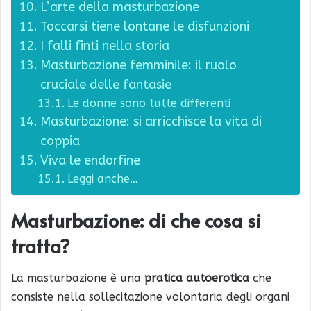
L’arte della masturbazione
Toccarsi tiene lontane le disfunzioni
I falli finti nella storia
Masturbazione femminile: il ruolo
cruciale delle fantasie
Le donne sono tutte differenti
Masturbazione: si arricchisce la vita di
coppia
Viva le endorfine
Leggi anche…
Masturbazione: di che cosa si
tratta?
La masturbazione è una
pratica autoerotica
che
consiste nella sollecitazione volontaria degli organi