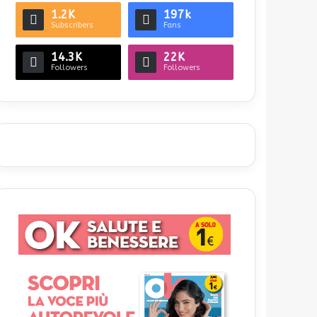
1.2K
197k
Subscribers
Fans
14.3K
22K
Followers
Followers