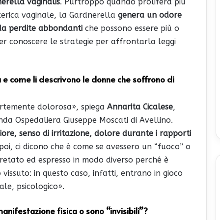
erella vaginalis
. Purtroppo quando prolifera più
terica vaginale, la Gardnerella
genera un odore
da perdite abbondanti
che possono essere più o
r conoscere le strategie per affrontarla leggi
a e come li descrivono le donne che soffrono di
ortemente dolorosa», spiega
Annarita Cicalese
,
enda Ospedaliera Giuseppe Moscati di Avellino.
iore, senso di irritazione, dolore durante i rapporti
 poi, ci dicono che è come se avessero un “fuoco” o
rpretato ed espresso in modo diverso perché è
vissuto: in questo caso, infatti, entrano in gioco
ale, psicologico».
nifestazione fisica o sono “invisibili”?