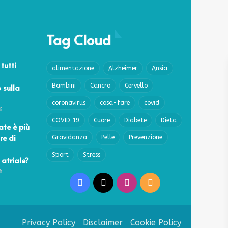
Tag Cloud
 tutti
alimentazione
Alzheimer
Ansia
 sulla
Bambini
Cancro
Cervello
coronavirus
cosa-fare
covid
6
COVID 19
Cuore
Diabete
Dieta
ate è più
re di
Gravidanza
Pelle
Prevenzione
Sport
Stress
 atriale?
6
Facebook
X
Instagram
RSS
Privacy Policy
Disclaimer
Cookie Policy