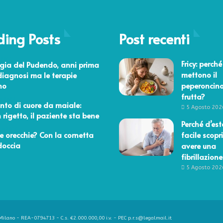
ding Posts
Post recenti
 2011
Fricy: perché
gia del Pudendo, anni prima
mettono il
diagnosi ma le terapie
no
peperoncino
frutta?
re 2023
nto di cuore da maiale:
5 Agosto 202
 rigetto, il paziente sta bene
Perché d’est
aio 2014
 le orecchie? Con la cornetta
facile scopri
doccia
avere una
fibrillazione
5 Agosto 202
ilano - REA-0794713 - C.s. €2.000.000,00 i.v. - PEC p.r.s@legalmail.it