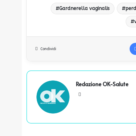
Gardnerella vaginalis
perd
Condividi
Redazione OK-Salute
We
bsi
te