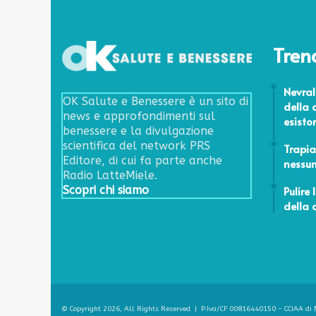
Tren
28 Luglio
Nevral
OK Salute e Benessere è un sito di
della 
news e approfondimenti sul
esisto
benessere e la divulgazione
23 Ottob
scientifica del network PRS
Trapia
Editore, di cui fa parte anche
nessun
Radio LatteMiele.
24 Febbr
Pulire
Scopri chi siamo
della 
© Copyright 2026, All Rights Reserved | P.Iva/CF 00816440150 - CCIAA di M