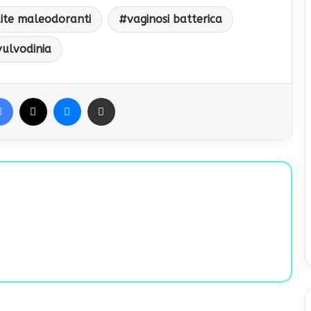
ite maleodoranti
vaginosi batterica
vulvodinia
Facebook
X
Messenger
Condividi via Email