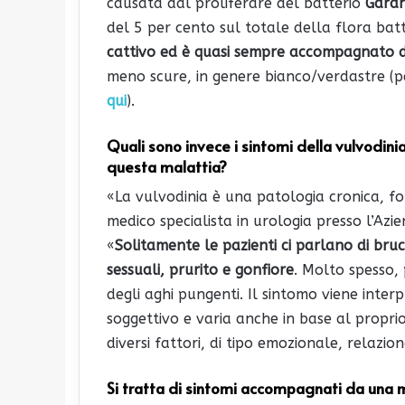
causata dal proliferare del batterio
Gardn
del 5 per cento sul totale della flora bat
cattivo ed è quasi sempre accompagnato 
meno scure, in genere bianco/verdastre (pe
qui
).
Quali sono invece i sintomi della vulvodini
questa malattia?
«La vulvodinia è una patologia cronica, f
medico specialista in urologia presso l’Azi
«
Solitamente le pazienti ci parlano di bruc
sessuali, prurito e gonfiore
. Molto spesso,
degli aghi pungenti. Il sintomo viene inte
soggettivo e varia anche in base al proprio 
diversi fattori, di tipo emozionale, relazion
Si tratta di sintomi accompagnati da una ma