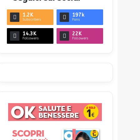
1.2K
197k
Subscribers
Fans
14.3K
22K
Followers
Followers