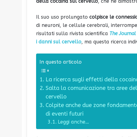
della cocaina sul cervello
, che ne dimost
Il suo uso prolungato
colpisce le connessio
di neuroni, le cellule cerebrali, interromp
risultati sulla rivista scientifica
The Journal
i danni sul cervello
, ma questa ricerca indi
In questo articolo
La ricerca sugli effetti della cocain
Salta la comunicazione tra aree del 
cervello
Colpite anche due zone fondamenta
di eventi futuri
Leggi anche…