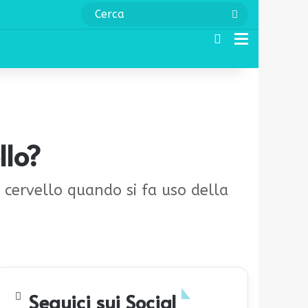
Cerca
Cerca
Menu
llo?
 cervello quando si fa uso della
Seguici sui Social