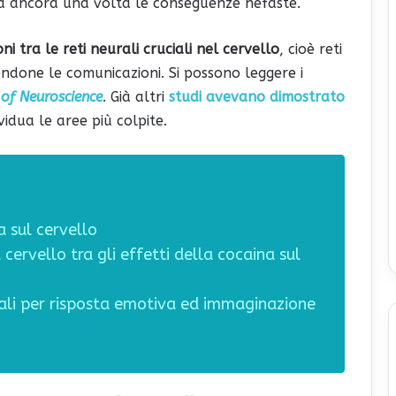
ra ancora una volta le conseguenze nefaste.
ni tra le reti neurali cruciali nel cervello
, cioè reti
endone le comunicazioni. Si possono leggere i
 of Neuroscience
. Già altri
studi avevano dimostrato
vidua le aree più colpite.
a sul cervello
cervello tra gli effetti della cocaina sul
li per risposta emotiva ed immaginazione