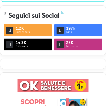
te
Seguici sui Social
1.2K
197k
Subscribers
Fans
14.3K
22K
Followers
Followers