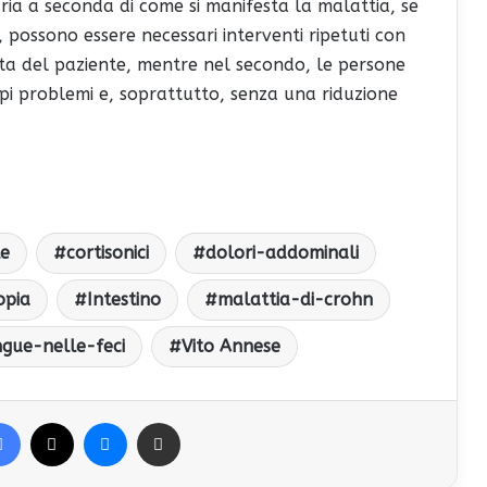
ria a seconda di come si manifesta la malattia, se
 possono essere necessari interventi ripetuti con
ita del paziente, mentre nel secondo, le persone
ppi problemi e, soprattutto, senza una riduzione
le
cortisonici
dolori-addominali
opia
Intestino
malattia-di-crohn
gue-nelle-feci
Vito Annese
Facebook
X
Messenger
Condividi via Email