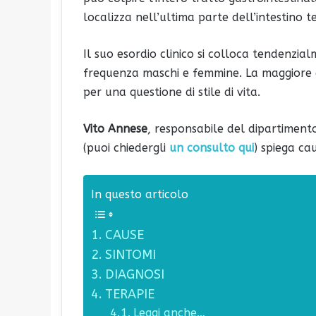
localizza nell’ultima parte dell’intestino te
Il suo esordio clinico si colloca tendenzial
frequenza maschi e femmine. La maggiore d
per una questione di stile di vita.
Vito Annese
, responsabile del dipartimento
(puoi chiedergli
un consulto qui
) spiega ca
In questo articolo
CAUSE
SINTOMI
DIAGNOSI
TERAPIE
Leggi anche…