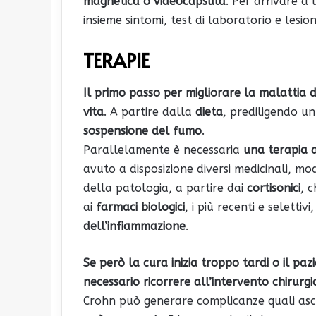
magnetica o videocapsula
. Per arrivare a
insieme sintomi, test di laboratorio e lesion
TERAPIE
Il primo passo per migliorare la malattia di
vita
. A partire dalla
dieta
, prediligendo u
sospensione del fumo
.
Parallelamente è necessaria
una terapia a
avuto a disposizione diversi medicinali, mo
della patologia, a partire dai
cortisonici
, 
ai
farmaci biologici
, i più recenti e selettivi
dell’infiammazione
.
Se però la cura inizia troppo tardi o il pa
necessario ricorrere all’intervento chirurgi
Crohn può generare complicanze quali asces