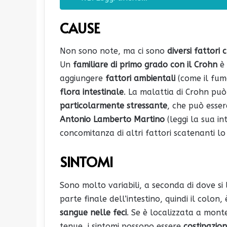
CAUSE
Non sono note, ma ci sono
diversi fattori
Un
familiare di primo grado con il Crohn
è 
aggiungere
fattori ambientali
(come il fumo
flora intestinale
. La malattia di Crohn può
particolarmente stressante
, che può esser
Antonio Lamberto Martino
(leggi la sua in
concomitanza di altri fattori scatenanti l
SINTOMI
Sono molto variabili, a seconda di dove si 
parte finale dell’intestino, quindi il colon
sangue nelle feci
. Se è localizzata a monte
tenue, i sintomi possono essere
costipazio