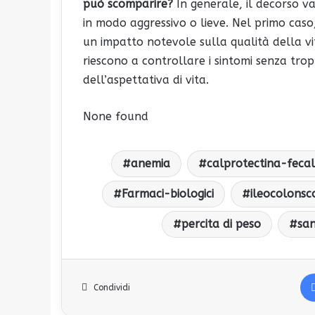
può scomparire?
In generale, il decorso va
in modo aggressivo o lieve. Nel primo caso,
un impatto notevole sulla qualità della v
riescono a controllare i sintomi senza tro
dell’aspettativa di vita.
None found
anemia
calprotectina-feca
Farmaci-biologici
ileocolonsc
percita di peso
san
Condividi