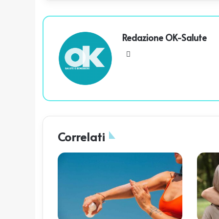
Redazione OK-Salute
We
bsi
te
Correlati