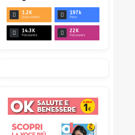
1.2K
197k
Subscribers
Fans
14.3K
22K
Followers
Followers