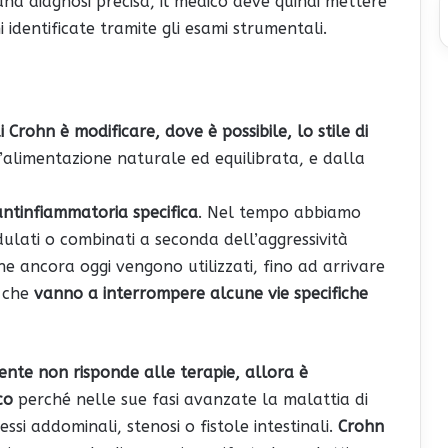
 una diagnosi precisa, il medico deve quindi mettere
i identificate tramite gli esami strumentali.
 Crohn è modificare, dove è possibile, lo stile di
n’alimentazione naturale ed equilibrata, e dalla
ntinfiammatoria specifica
. Nel tempo abbiamo
dulati o combinati a seconda dell’aggressività
che ancora oggi vengono utilizzati, fino ad arrivare
, che
vanno a interrompere alcune vie specifiche
ziente non risponde alle terapie, allora è
co
perché nelle sue fasi avanzate la malattia di
si addominali, stenosi o fistole intestinali.
Crohn