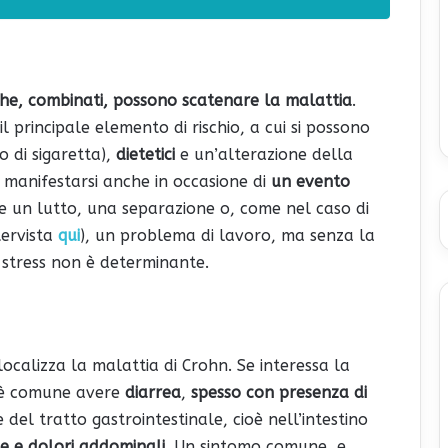
 che, combinati, possono scatenare la malattia
.
il principale elemento di rischio, a cui si possono
 di sigaretta),
dietetici
e un’alterazione della
 manifestarsi anche in occasione di
un evento
e un lutto, una separazione o, come nel caso di
tervista
qui
), un problema di lavoro, ma senza la
o stress non è determinante.
localizza la malattia di Crohn. Se interessa la
, è comune avere
diarrea
,
spesso con presenza di
 del tratto gastrointestinale, cioè nell’intestino
ne e dolori addominali
. Un sintomo comune, e