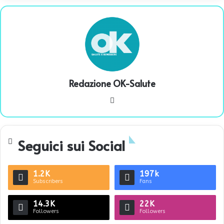
Redazione OK-Salute
We
bsi
te
Seguici sui Social
1.2K
197k
Subscribers
Fans
14.3K
22K
Followers
Followers