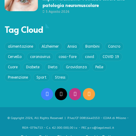
patologia neuromuscolare
5 Agosto 2026
Tag Cloud
alimentazione
Alzheimer
Ansia
Bambini
Cancro
Cervello
coronavirus
cosa-fare
covid
COVID 19
Cuore
Diabete
Dieta
Gravidanza
Pelle
Prevenzione
Sport
Stress
Facebook
X
Instagram
RSS
© Copyright 2026, All Rights Reserved | P.Iva/CF 00816440150 - CCIAA di Milano -
REA-0794713 - C.s. €2.000.000,00 i.v. - PEC p.r.s@legalmail.it