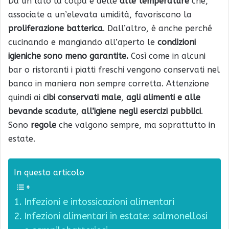
Da un lato la colpa è delle
alte temperature
che,
associate a un’elevata umidità, favoriscono la
proliferazione batterica
. Dall’altro, è anche perché
cucinando e mangiando all’aperto le
condizioni
igieniche sono meno garantite.
Così come in alcuni
bar o ristoranti i piatti freschi vengono conservati nel
banco in maniera non sempre corretta. Attenzione
quindi ai
cibi conservati male
,
agli alimenti e alle
bevande scadute
,
all’igiene negli esercizi pubblici
.
Sono
regole
che valgono sempre, ma soprattutto in
estate.
In questo articolo
Infezioni e intossicazioni alimentari
Infezioni alimentari in estate: salmonellosi