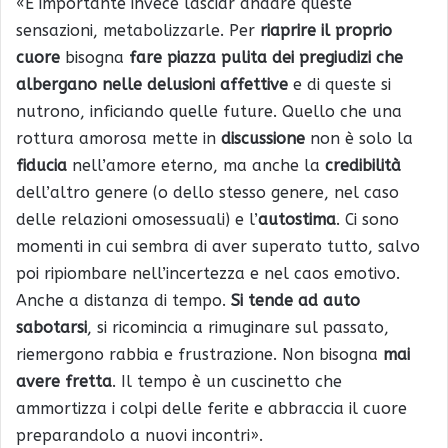
«È importante invece lasciar andare queste
sensazioni, metabolizzarle. Per
riaprire il proprio
cuore
bisogna
fare piazza pulita dei pregiudizi che
albergano nelle delusioni affettive
e di queste si
nutrono, inficiando quelle future. Quello che una
rottura amorosa mette in
discussione
non è solo la
fiducia
nell’amore eterno, ma anche la
credibilità
dell’altro genere (o dello stesso genere, nel caso
delle relazioni omosessuali) e l’
autostima
. Ci sono
momenti in cui sembra di aver superato tutto, salvo
poi ripiombare nell’incertezza e nel caos emotivo.
Anche a distanza di tempo.
Si tende ad auto
sabotarsi
, si ricomincia a rimuginare sul passato,
riemergono rabbia e frustrazione. Non bisogna
mai
avere fretta
. Il tempo è un cuscinetto che
ammortizza i colpi delle ferite e abbraccia il cuore
preparandolo a nuovi incontri».