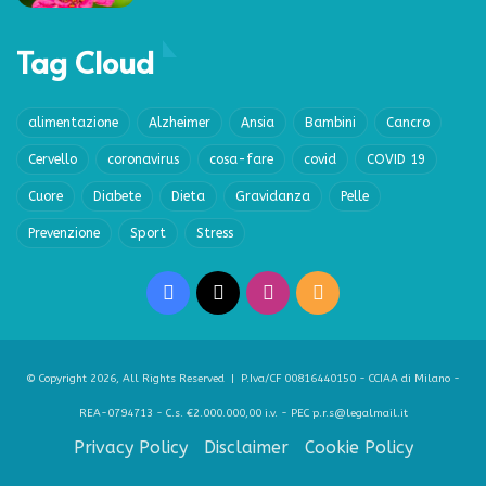
Tag Cloud
alimentazione
Alzheimer
Ansia
Bambini
Cancro
Cervello
coronavirus
cosa-fare
covid
COVID 19
Cuore
Diabete
Dieta
Gravidanza
Pelle
Prevenzione
Sport
Stress
Facebook
X
Instagram
RSS
© Copyright 2026, All Rights Reserved | P.Iva/CF 00816440150 - CCIAA di Milano -
REA-0794713 - C.s. €2.000.000,00 i.v. - PEC p.r.s@legalmail.it
Privacy Policy
Disclaimer
Cookie Policy