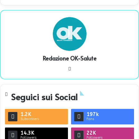
Redazione OK-Salute
We
bsi
te
Seguici sui Social
1.2K
197k
Subscribers
Fans
14.3K
22K
Followers
Followers