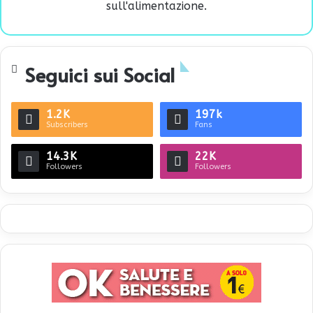
sull'alimentazione.
Seguici sui Social
1.2K
197k
Subscribers
Fans
14.3K
22K
Followers
Followers