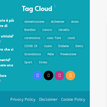
Tag Cloud
ate è più
alimentazione
Alzheimer
Ansia
re di
Bambini
Cancro
Cervello
 atriale?
coronavirus
cosa-fare
covid
6
COVID 19
Cuore
Diabete
Dieta
a che si
Gravidanza
Pelle
Prevenzione
mente?
Sport
Stress
sere una
lare
Facebook
X
Instagram
RSS
6
Privacy Policy
Disclaimer
Cookie Policy