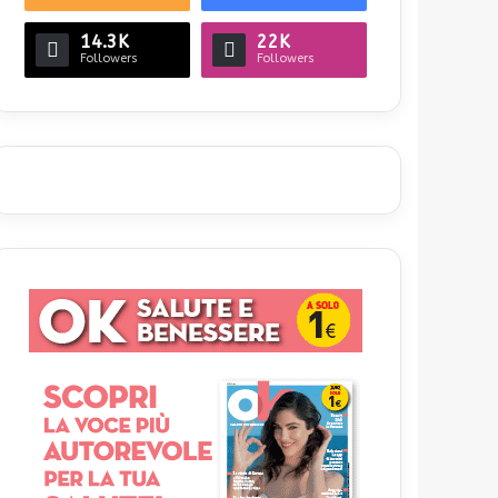
14.3K
22K
Followers
Followers