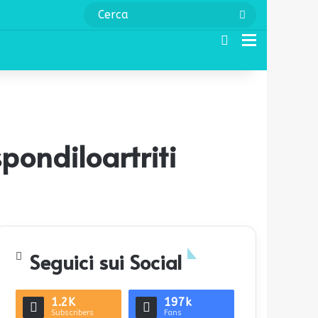
Cerca
Cerca
Menu
spondiloartriti
Seguici sui Social
1.2K
197k
Subscribers
Fans