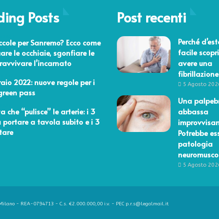
ding Posts
Post recenti
o 2023
Perché d’est
ccole per Sanremo? Ecco come
facile scopri
are le occhiaie, sgonfiare le
 ravvivare l’incarnato
avere una
fibrillazione
io 2022
raio 2022: nuove regole per i
5 Agosto 202
green pass
Una palpebr
 2026
a che “pulisce” le arterie: i 3
abbassa
a portare a tavola subito e i 3
improvvisa
tare
Potrebbe es
patologia
neuromusco
5 Agosto 202
ilano - REA-0794713 - C.s. €2.000.000,00 i.v. - PEC p.r.s@legalmail.it