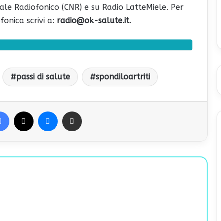
onale Radiofonico (CNR) e su Radio LatteMiele. Per
onica scrivi a:
radio@ok-salute.it
.
passi di salute
spondiloartriti
Facebook
X
Messenger
Condividi via Email