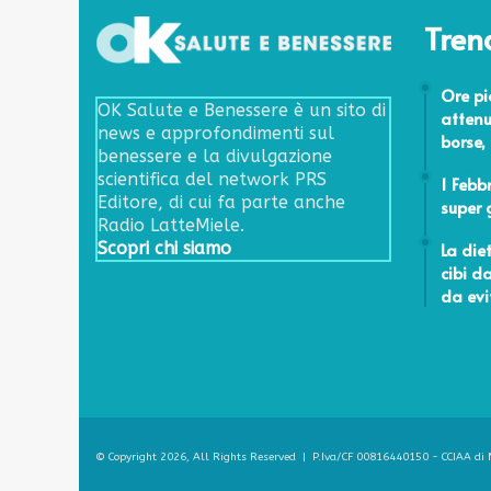
Tren
7 Febbrai
Ore pi
OK Salute e Benessere è un sito di
attenu
news e approfondimenti sul
borse,
benessere e la divulgazione
31 Genna
scientifica del network PRS
1 Febb
Editore, di cui fa parte anche
super 
Radio LatteMiele.
6 Giugno
La diet
Scopri chi siamo
cibi d
da evi
© Copyright 2026, All Rights Reserved | P.Iva/CF 00816440150 - CCIAA di M