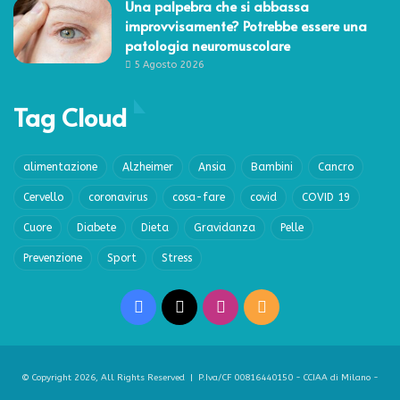
Una palpebra che si abbassa
improvvisamente? Potrebbe essere una
patologia neuromuscolare
5 Agosto 2026
Tag Cloud
alimentazione
Alzheimer
Ansia
Bambini
Cancro
Cervello
coronavirus
cosa-fare
covid
COVID 19
Cuore
Diabete
Dieta
Gravidanza
Pelle
Prevenzione
Sport
Stress
Facebook
X
Instagram
RSS
© Copyright 2026, All Rights Reserved | P.Iva/CF 00816440150 - CCIAA di Milano -