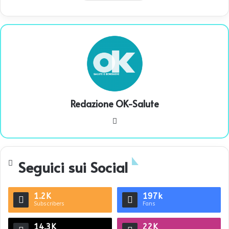
Redazione OK-Salute
We
bsi
te
Seguici sui Social
1.2K
197k
Subscribers
Fans
14.3K
22K