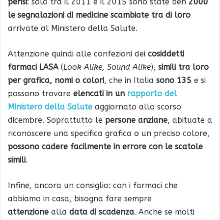
pensi
: solo tra il 2011 e il 2015 sono state ben
2000
le segnalazioni di medicine scambiate
tra di loro
arrivate al Ministero della Salute.
Attenzione quindi alle confezioni dei
cosiddetti
farmaci LASA
(
Look Alike, Sound Alike
),
simili tra loro
per grafica, nomi o colori
, che in Italia
sono 135
e si
possono trovare
elencati in un
rapporto del
Ministero della Salute
aggiornato allo scorso
dicembre. Soprattutto le
persone anziane
, abituate a
riconoscere una specifica grafica o un preciso colore,
possono cadere facilmente in errore con le scatole
simili
.
Infine, ancora un consiglio: con i farmaci che
abbiamo in casa, bisogna fare sempre
attenzione
alla
data di scadenza
. Anche se molti