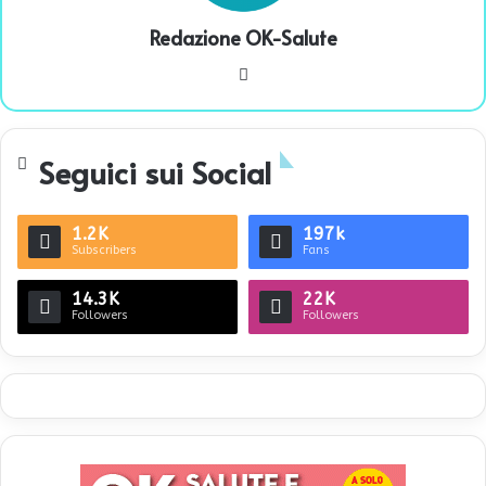
Redazione OK-Salute
We
bsi
te
Seguici sui Social
1.2K
197k
Subscribers
Fans
14.3K
22K
Followers
Followers