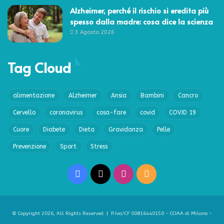
Alzheimer, perché il rischio si eredita più
spesso dalla madre: cosa dice la scienza
3 Agosto 2026
Tag Cloud
alimentazione
Alzheimer
Ansia
Bambini
Cancro
Cervello
coronavirus
cosa-fare
covid
COVID 19
Cuore
Diabete
Dieta
Gravidanza
Pelle
Prevenzione
Sport
Stress
Facebook
X
Instagram
RSS
© Copyright 2026, All Rights Reserved | P.Iva/CF 00816440150 - CCIAA di Milano -