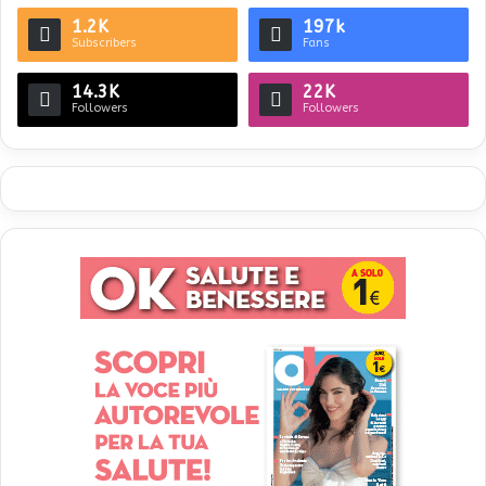
1.2K
197k
Subscribers
Fans
14.3K
22K
Followers
Followers