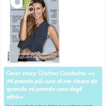
Cover story: Cristina Chiabotto
<<
Mi prendo più cura di me stessa da
quando mi prendo cura degli
altri>>