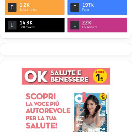
1.2K
197k
Subscribers
Fans
14.3K
22K
Followers
Followers