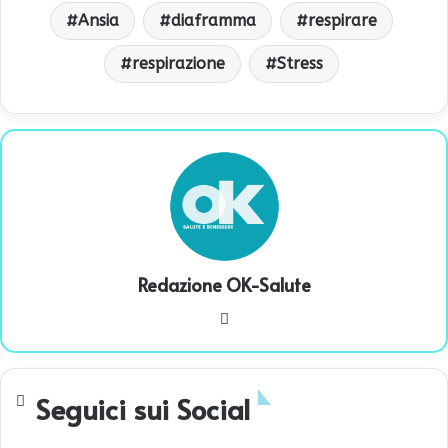
Ansia
diaframma
respirare
respirazione
Stress
Redazione OK-Salute
We
bsi
te
Seguici sui Social