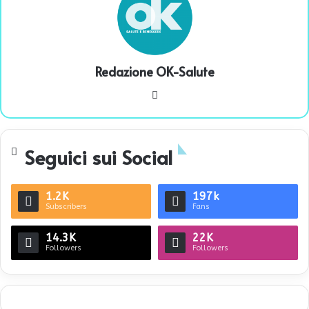
Redazione OK-Salute
We
bsi
te
Seguici sui Social
1.2K
197k
Subscribers
Fans
14.3K
22K
Followers
Followers