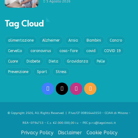
5 Agosto 2026
Tag Cloud
alimentazione
Alzheimer
Ansia
Bambini
Cancro
Cervello
coronavirus
cosa-fare
covid
COVID 19
Cuore
Diabete
Dieta
Gravidanza
Pelle
Prevenzione
Sport
Stress
Facebook
X
Instagram
RSS
© Copyright 2026, All Rights Reserved | P.Iva/CF 00816440150 - CCIAA di Milano -
REA-0794713 - C.s. €2.000.000,00 i.v. - PEC p.r.s@legalmail.it
Privacy Policy
Disclaimer
Cookie Policy