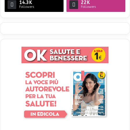
14.3K
22K
Followers
Followers