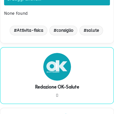
None found
Attivita-fisica
consiglio
salute
Redazione OK-Salute
We
bsi
te