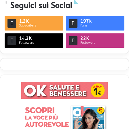
Seguici sui Social
1.2K
197k
Subscribers
Fans
14.3K
22K
Followers
Followers