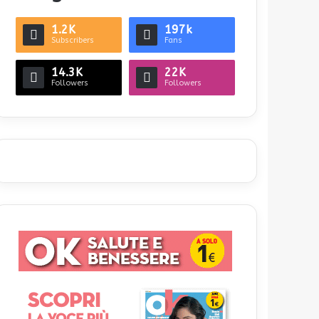
1.2K
197k
Subscribers
Fans
14.3K
22K
Followers
Followers