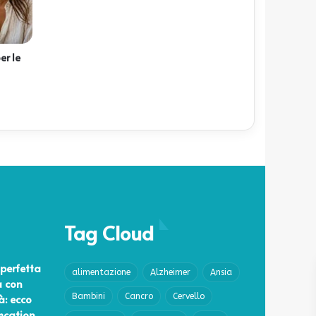
er le
Tag Cloud
perfetta
alimentazione
Alzheimer
Ansia
a con
à: ecco
Bambini
Cancro
Cervello
lmcation