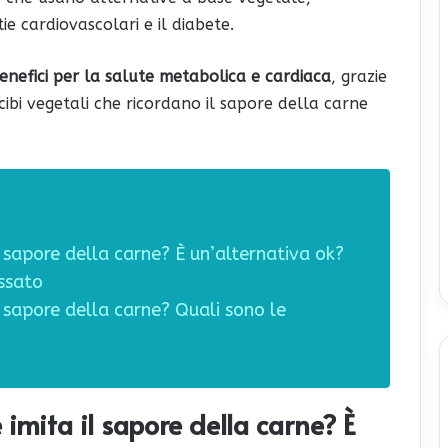
e cardiovascolari e il diabete.
benefici per la salute metabolica e cardiaca
, grazie
e cibi vegetali che ricordano il sapore della carne
l sapore della carne? È un’alternativa ok?
essato
l sapore della carne? Quali sono le
 imita il sapore della carne? È