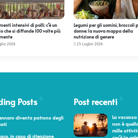
enti intensivi di polli: c’è un
Legumi per gli uomini, broccoli p
o che si diffonde 100 volte più
donne: la nuova mappa della
emente
nutrizione di genere
glio 2026
25 Luglio 2026
ding Posts
Post recenti
o 2016
La vacanza 
nnaro diventa patrono degli
non è quell
uati
mille attivit
aio 2014
aco, in caso di ritenzione
cos’è la ca