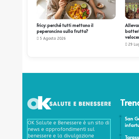
Fricy: perché tutti mettono il
Allevam
peperoncino sulla frutta?
batteri
veloc
5 Agosto 2026
29 Lu
Tren
19 Maggi
San Ge
OK Salute e Benessere è un sito di
infart
news e approfondimenti sul
24 Febbr
benessere e la divulgazione
Tarass