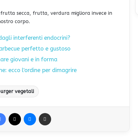
, frutta secca, frutta, verdura migliora invece in
nostro corpo.
dagli interferenti endocrini?
 barbecue perfetto e gustoso
stare giovani e in forma
e: ecco l'ordine per dimagrire
rger vegetali
Facebook
X
Messenger
Condividi via Email