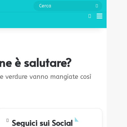
Cerca
Cerca
Menu
rne è salutare?
 Le verdure vanno mangiate così
Seguici sui Social