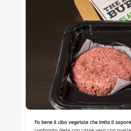
Fa bene il cibo vegetale che imita il sapor
confronto diete con carne vera con quelle