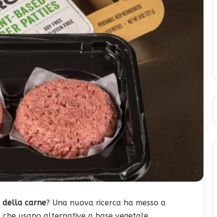
e della carne
? Una nuova ricerca ha messo a
 che usano alternative a base vegetale,