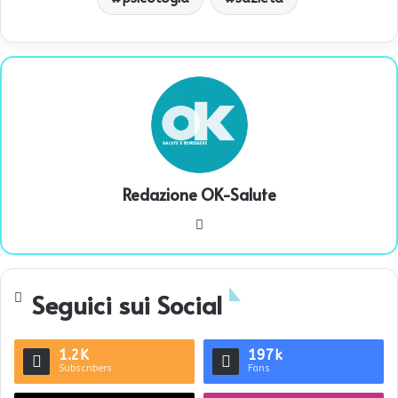
Redazione OK-Salute
We
bsi
te
Seguici sui Social
1.2K
197k
Subscribers
Fans