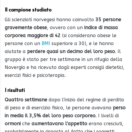
Il campione studiato
Gli scienziati norvegesi hanno coinvolto
35 persone
gravemente obese
, ovvero con un
indice di massa
corporea maggiore di 42
(si considerano obese le
persone con un
BMI
superiore a 30), e le hanno
aiutate a
perdere quasi un decimo del loro peso
. Il
gruppo è stato per tre settimane in un rifugio della
Novergia e ha ricevuto dagli esperti consigli dietetici,
esercizi fisici e psicoterapia.
I risultati
Quattro settimane
dopo l’inizio del regime di perdita
di peso e di esercizio fisico, le persone avevano
perso
in media il 3,5% del loro peso corporeo
. I livelli di
ormoni
che
aumentavano l’appetito
erano cresciuti,
probabilmente in risposta al fatto che i soggetti