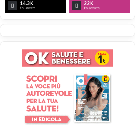
14.3K
22K
Followers
Followers