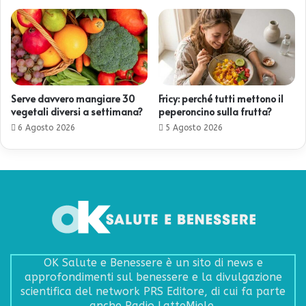
Serve davvero mangiare 30
Fricy: perché tutti mettono il
vegetali diversi a settimana?
peperoncino sulla frutta?
6 Agosto 2026
5 Agosto 2026
OK Salute e Benessere è un sito di news e
approfondimenti sul benessere e la divulgazione
scientifica del network PRS Editore, di cui fa parte
anche Radio LatteMiele.