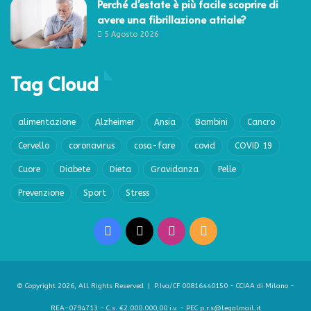
Perché d’estate è più facile scoprire di
avere una fibrillazione atriale?
5 Agosto 2026
Tag Cloud
alimentazione
Alzheimer
Ansia
Bambini
Cancro
Cervello
coronavirus
cosa-fare
covid
COVID 19
Cuore
Diabete
Dieta
Gravidanza
Pelle
Prevenzione
Sport
Stress
Facebook
X
Instagram
RSS
© Copyright 2026, All Rights Reserved | P.Iva/CF 00816440150 - CCIAA di Milano -
REA-0794713 - C.s. €2.000.000,00 i.v. - PEC p.r.s@legalmail.it