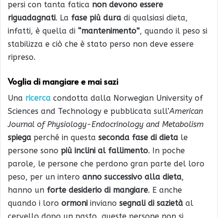
persi con tanta fatica
non devono essere
riguadagnati
. La
fase più dura
di qualsiasi dieta,
infatti, è quella di
“mantenimento”
, quando il peso si
stabilizza e ciò che è stato perso non deve essere
ripreso.
Voglia di mangiare e mai sazi
Una
ricerca
condotta dalla Norwegian University of
Sciences and Technology e pubblicata sull’
American
Journal of Physiology-Endocrinology and Metabolism
spiega
perché in questa
seconda fase di dieta
le
persone sono
più inclini al fallimento
. In poche
parole, le persone che perdono gran parte del loro
peso, per un intero
anno successivo alla dieta
,
hanno un
forte desiderio di mangiare
. E anche
quando i loro
ormoni
inviano
segnali di sazietà
al
cervello dopo un pasto, queste persone non si