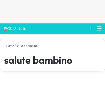
Cerca
M
Home
/
salute bambino
salute bambino
G
r
Bambini
a
v
i