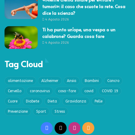
tumori»: il caso che scuote la rete. Cosa
dice la scienza?
4 Agosto 2026
Ti ha punto un’ape, una vespa o un
calabrone? Guarda cosa fare
4 Agosto 2026
Tag Cloud
alimentazione
Alzheimer
Ansia
Bambini
Cancro
Cervello
coronavirus
cosa-fare
covid
COVID 19
Cuore
Diabete
Dieta
Gravidanza
Pelle
Prevenzione
Sport
Stress
Facebook
X
Instagram
RSS