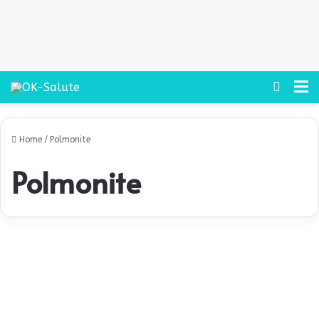
Cerca
M
Home
/
Polmonite
Polmonite
«
I
Salute
d
e
c