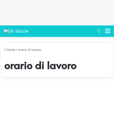
Cerca
M
Home
/
orario di lavoro
orario di lavoro
T
u
Prevenzione
r
n
i