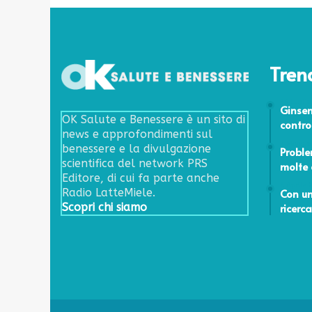
n
z
e
?
F
Tren
a
t
26 Luglio
Ginsen
e
OK Salute e Benessere è un sito di
contro
s
news e approfondimenti sul
c
3 Maggio
benessere e la divulgazione
Proble
e
scientifica del network PRS
molte 
g
Editore, di cui fa parte anche
l
4 Aprile 
Con un
Radio LatteMiele.
i
ricerc
Scopri chi siamo
e
r
e
i
l
i
b