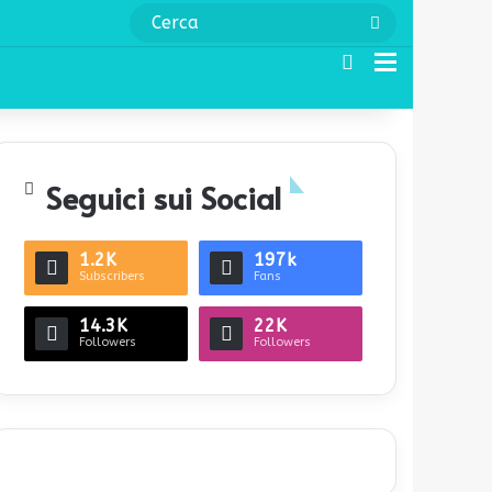
Cerca
Cerca
Menu
Seguici sui Social
1.2K
197k
Subscribers
Fans
14.3K
22K
Followers
Followers