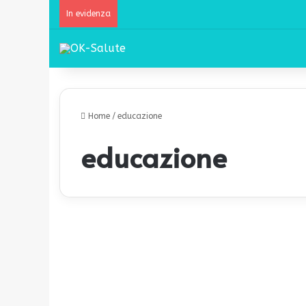
In evidenza
Home
/
educazione
educazione
I
f
Bambini
a
l
s
i