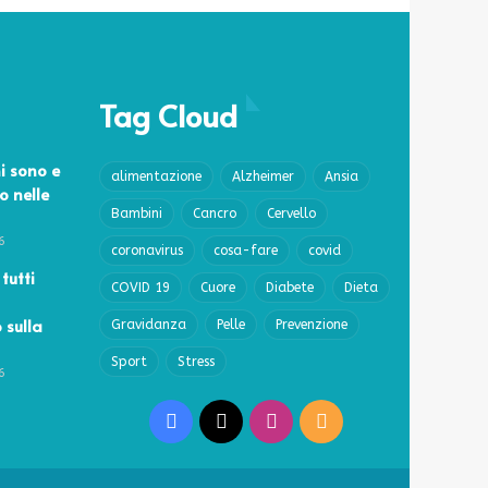
Tag Cloud
i sono e
alimentazione
Alzheimer
Ansia
o nelle
Bambini
Cancro
Cervello
6
coronavirus
cosa-fare
covid
 tutti
COVID 19
Cuore
Diabete
Dieta
 sulla
Gravidanza
Pelle
Prevenzione
Sport
Stress
6
Facebook
X
Instagram
RSS