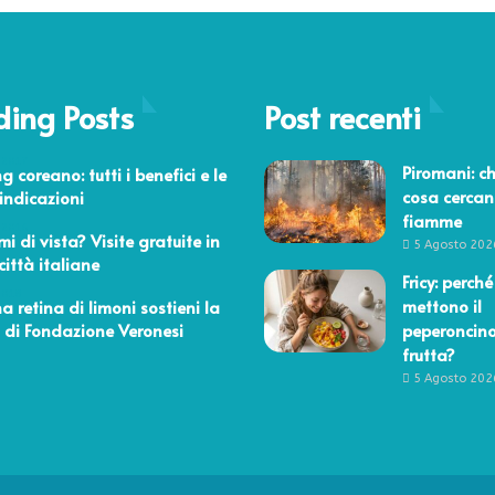
ding Posts
Post recenti
 2017
Piromani: ch
g coreano: tutti i benefici e le
cosa cercan
indicazioni
fiamme
 2016
mi di vista? Visite gratuite in
5 Agosto 202
città italiane
Fricy: perché
2018
mettono il
a retina di limoni sostieni la
a di Fondazione Veronesi
peperoncino
frutta?
5 Agosto 202