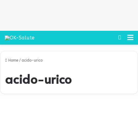
Cerca
M
Home
/
acido-urico
acido-urico
G
o
Prevenzione
t
t
a