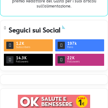
premio Redattore del Gusto per i suoi articoli
sull'alimentazione.
Seguici sui Social
1.2K
197k
Subscribers
Fans
14.3K
22K
Followers
Followers