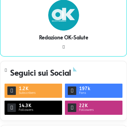
Redazione OK-Salute
We
bsi
te
Seguici sui Social
1.2K
197k
Subscribers
Fans
14.3K
22K
Followers
Followers