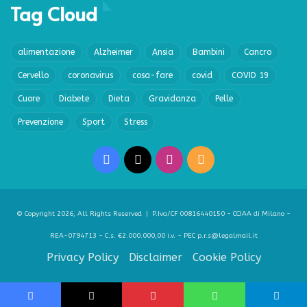
Tag Cloud
alimentazione
Alzheimer
Ansia
Bambini
Cancro
Cervello
coronavirus
cosa-fare
covid
COVID 19
Cuore
Diabete
Dieta
Gravidanza
Pelle
Prevenzione
Sport
Stress
Facebook
X
Instagram
RSS
© Copyright 2026, All Rights Reserved | P.Iva/CF 00816440150 - CCIAA di Milano -
REA-0794713 - C.s. €2.000.000,00 i.v. - PEC p.r.s@legalmail.it
Privacy Policy
Disclaimer
Cookie Policy