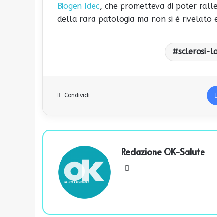
Biogen Idec
, che prometteva di poter rall
della rara patologia ma non si è rivelato e
sclerosi-l
Condividi
Redazione OK-Salute
We
bsi
te