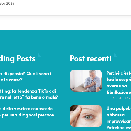
sto 2026
ding Posts
Post recenti
o 2024
Perché d’est
la dispepsia? Quali sono i
facile scopri
 e le cause?
avere una
 2023
tting: la tendenza TikTok di
fibrillazione
re nel letto” fa bene o male?
5 Agosto 202
 2023
Una palpebr
 della vescica: conoscerlo
 per una diagnosi precoce
abbassa
improvvisa
Potrebbe es