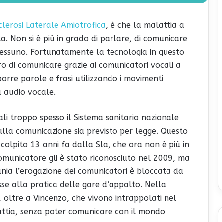
clerosi Laterale Amiotrofica
, è che la malattia a
a. Non si è più in grado di parlare, di comunicare
 nessuno. Fortunatamente la tecnologia in questo
ro di comunicare grazie ai comunicatori vocali a
orre parole e frasi utilizzando i movimenti
ia audio vocale.
uali troppo spesso il Sistema sanitario nazionale
o alla comunicazione sia previsto per legge. Questo
colpito 13 anni fa dalla Sla, che ora non è più in
 comunicatore gli è stato riconosciuto nel 2009, ma
nia l’erogazione dei comunicatori è bloccata da
se alla pratica delle gare d’appalto. Nella
 oltre a Vincenzo, che vivono intrappolati nel
ttia, senza poter comunicare con il mondo