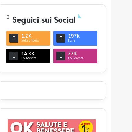
Seguici sui Social
1.2K
197k
Subscribers
Fans
14.3K
22K
Followers
Followers