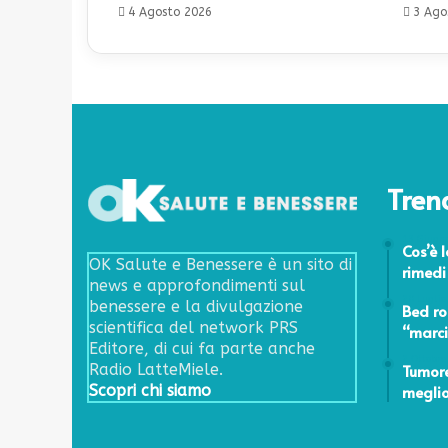
4 Agosto 2026
3 Ago
Tren
13 Giugn
Cos’è 
OK Salute e Benessere è un sito di
rimedi
news e approfondimenti sul
20 Luglio
benessere e la divulgazione
Bed ro
scientifica del network PRS
“marci
Editore, di cui fa parte anche
2 Ottobre
Tumore
Radio LatteMiele.
meglio
Scopri chi siamo