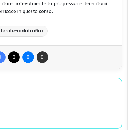
entare notevolmente la progressione dei sintomi
fficace in questo senso.
aterale-amiotrofica
Facebook
X
Messenger
Condividi via Email