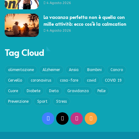
4 Agosto 2026
La vacanza perfetta non è quella con
mille attività: ecco cos’è la calmcation
4 Agosto 2026
Tag Cloud
alimentazione
Alzheimer
Ansia
Bambini
Cancro
Cervello
coronavirus
cosa-fare
covid
COVID 19
Cuore
Diabete
Dieta
Gravidanza
Pelle
Prevenzione
Sport
Stress
Facebook
X
Instagram
RSS