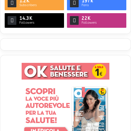
1.2K
197k
Subscribers
Fans
14.3K
22K
Followers
Followers