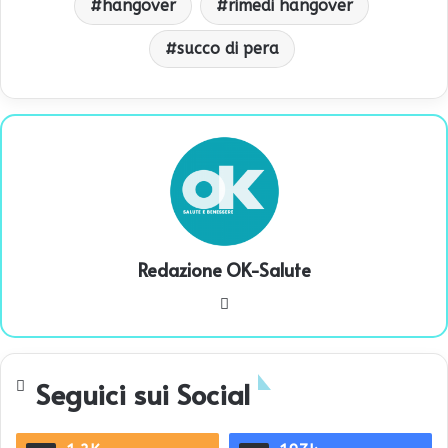
hangover
rimedi hangover
succo di pera
Redazione OK-Salute
We
bsi
te
Seguici sui Social