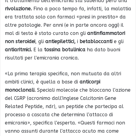
Il trattamento dell’emicrania sta subendo però una
rivoluzione.
Fino a poco tempo fa, infatti, la malattia
era trattata solo con farmaci «presi in prestito» da
altre patologie. Per anni (e in parte ancora oggi) il
mal di testa è stato curato con gli
antinfiammatori
non steroidei
, gli
antiepilettici,
i
betabloccanti
e gli
antiaritmici.
E la
tossina botulinica
ha dato buoni
risultati per l’emicrania cronica.
«La prima terapia specifica, non mutuata da altri
ambiti clinici, è quella a base di
anticorpi
monoclonali.
Speciali molecole che bloccano l’azione
del CGRP (acronimo dall’inglese Calcitonin Gene
Related Peptide, ndr), un peptide che partecipa al
processo a cascata che determina l’attacco di
emicrania», specifica l’esperta. «Questi farmaci non
vanno assunti durante l’attacco acuto ma come