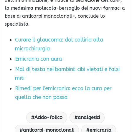
dell’infiammazione, e riduce la secrezione del CGRP,
la medesima molecola-bersaglio dei nuovi farmaci a
base di anticorpi monoclonali», conclude lo
specialista.
Curare il glaucoma: dal collirio alla
microchirurgia
Emicrania con aura
Mal di testa nei bambini: cibi vietati e falsi
miti
Rimedi per l'emicrania: ecco la cura per
quella che non passa
Acido-folico
analgesici
anticorpi-monoclonali
emicrania