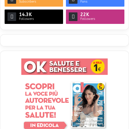
Subscribers
Fans
14.3K
22K
Followers
Followers