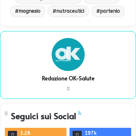
magnesio
nutraceutici
partenio
Redazione OK-Salute
We
bsi
te
Seguici sui Social
1.2K
197k