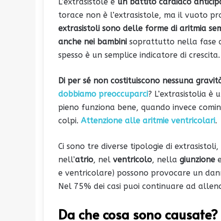
L’extrasistole è
un battito cardiaco anticip
torace non è l’extrasistole, ma il vuoto p
extrasistoli sono delle forme di aritmia sem
anche nei bambini
soprattutto nella fase d
spesso è un semplice indicatore di crescita.
Di per sé non costituiscono nessuna gravit
dobbiamo preoccuparci
? L’extrasistolia è
pieno funziona bene, quando invece cominci
colpi.
Attenzione alle aritmie ventricolari
.
Ci sono tre diverse tipologie di extrasisto
nell’
atrio
, nel
ventricolo
, nella
giunzione
e
e ventricolare) possono provocare un da
Nel 75% dei casi puoi continuare ad allena
Da che cosa sono causate?