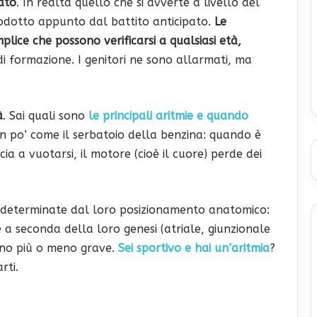
ato
. In realtà quello che si avverte a livello del
rodotto appunto dal battito anticipato.
Le
plice che possono verificarsi a qualsiasi età,
i formazione. I genitori ne sono allarmati, ma
à
. Sai quali sono
le principali aritmie e quando
 un po’ come il serbatoio della benzina: quando è
a a vuotarsi, il motore (cioè il cuore) perde dei
li, determinate dal loro posizionamento anatomico:
 a seconda della loro genesi (atriale, giunzionale
nno più o meno grave.
Sei sportivo e hai un’aritmia
?
rti.