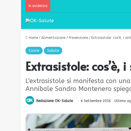
In evidenza
Home
/
Alimentazione
/
Prevenzione
/
Extrasistole: cos’è, i si
Cuore
Salute
Extrasistole: cos’è, 
L'extrasistole si manifesta con un
Annibale Sandro Montenero spiega 
Redazione OK-Salute
6 Settembre 2016
Ultimo a