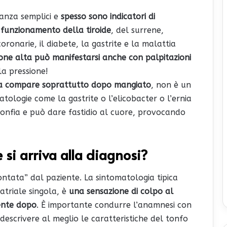
tanza semplici e
spesso sono indicatori di
l funzionamento della tiroide
, del surrene,
coronarie, il diabete, la gastrite e la malattia
one alta può manifestarsi anche con palpitazioni
la pressione!
gna compare soprattutto dopo mangiato
, non è un
tologie come la gastrite o l’elicobacter o l’ernia
 gonfia e può dare fastidio al cuore, provocando
 si arriva alla diagnosi?
contata” dal paziente. La sintomatologia tipica
atriale singola, è
una sensazione di colpo al
ente dopo
. È importante condurre l’anamnesi con
 descrivere al meglio le caratteristiche del tonfo