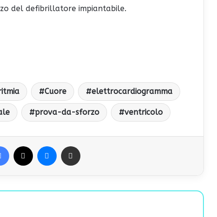
izzo del defibrillatore impiantabile.
ritmia
Cuore
elettrocardiogramma
ale
prova-da-sforzo
ventricolo
Facebook
X
Messenger
Condividi via Email