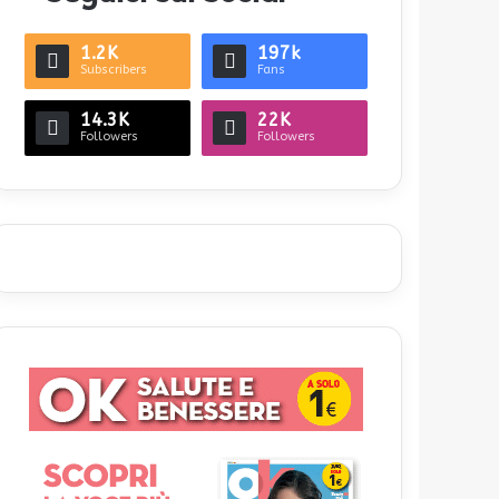
1.2K
197k
Subscribers
Fans
14.3K
22K
Followers
Followers