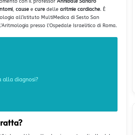
omento con il professor
Annibale Sandro
intomi
,
cause
e
cure
delle
aritmie cardiache
. È
iologia all’istituto MultiMedica di Sesto San
’Aritmologia presso l’Ospedale Israelitico di Roma.
a alla diagnosi?
tratta?