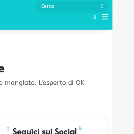
Cerca
Cerca
Menu
e
po mangiato. L'esperto di OK
Seguici sui Social