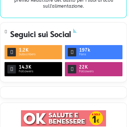
premio Redattore del Gusto per i suoi articoli
sull'alimentazione.
Seguici sui Social
1.2K
197k
Subscribers
Fans
14.3K
22K
Followers
Followers