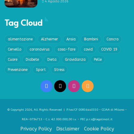
4 Agosto 2026
Tag Cloud
alimentazione
Alzheimer
Ansia
Bambini
Cancro
Cervello
coronavirus
cosa-fare
covid
COVID 19
Cuore
Diabete
Dieta
Gravidanza
Pelle
Prevenzione
Sport
Stress
Facebook
X
Instagram
RSS
© Copyright 2026, All Rights Reserved | P.Iva/CF 00816440150 - CCIAA di Milano -
REA-0794713 - C.s. €2.000.000,00 i.v. - PEC p.r.s@legalmail.it
Privacy Policy
Disclaimer
Cookie Policy