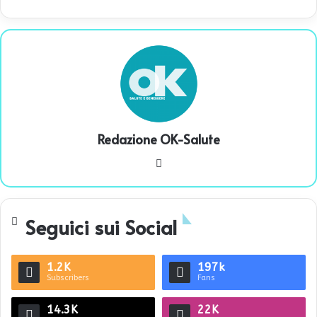
Redazione OK-Salute
We
bsi
te
Seguici sui Social
1.2K
197k
Subscribers
Fans
14.3K
22K