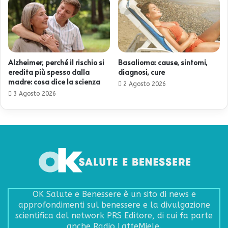
Alzheimer, perché il rischio si
Basalioma: cause, sintomi,
eredita più spesso dalla
diagnosi, cure
madre: cosa dice la scienza
2 Agosto 2026
3 Agosto 2026
OK Salute e Benessere è un sito di news e
approfondimenti sul benessere e la divulgazione
scientifica del network PRS Editore, di cui fa parte
anche Radio LatteMiele.