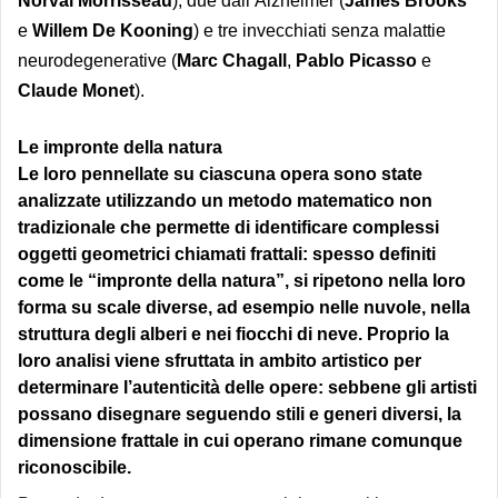
Norval Morrisseau
), due dall’Alzheimer (
James Brooks
e
Willem De Kooning
) e tre invecchiati senza malattie
neurodegenerative (
Marc Chagall
,
Pablo Picasso
e
Claude Monet
).
Le impronte della natura
Le loro pennellate su ciascuna opera sono state
analizzate utilizzando un metodo matematico non
tradizionale che permette di identificare complessi
oggetti geometrici chiamati
frattali
: spesso definiti
come le “impronte della natura”, si ripetono nella loro
forma su scale diverse, ad esempio nelle nuvole, nella
struttura degli alberi e nei fiocchi di neve. Proprio la
loro analisi viene sfruttata in ambito artistico per
determinare l’
autenticità delle opere
: sebbene gli artisti
possano disegnare seguendo stili e generi diversi, la
dimensione frattale in cui operano rimane comunque
riconoscibile.