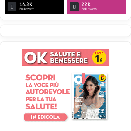
14.3K
22K
Followers
Followers