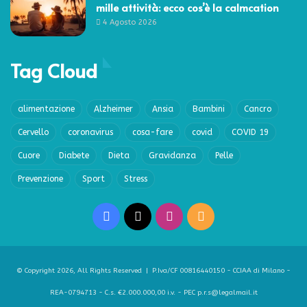
mille attività: ecco cos’è la calmcation
4 Agosto 2026
Tag Cloud
alimentazione
Alzheimer
Ansia
Bambini
Cancro
Cervello
coronavirus
cosa-fare
covid
COVID 19
Cuore
Diabete
Dieta
Gravidanza
Pelle
Prevenzione
Sport
Stress
Facebook
X
Instagram
RSS
© Copyright 2026, All Rights Reserved | P.Iva/CF 00816440150 - CCIAA di Milano -
REA-0794713 - C.s. €2.000.000,00 i.v. - PEC p.r.s@legalmail.it