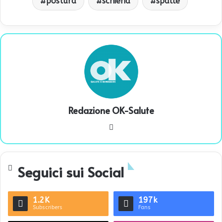
postura
schiena
spalle
Redazione OK-Salute
We
bsi
te
Seguici sui Social
1.2K
197k
Subscribers
Fans