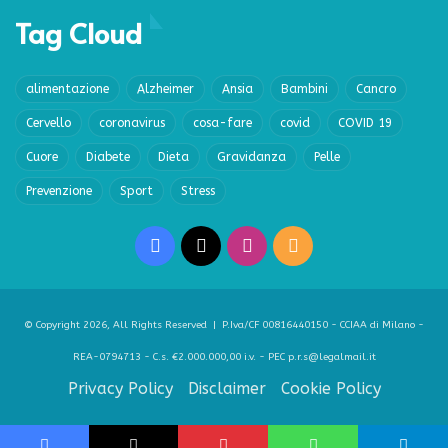
Tag Cloud
alimentazione
Alzheimer
Ansia
Bambini
Cancro
Cervello
coronavirus
cosa-fare
covid
COVID 19
Cuore
Diabete
Dieta
Gravidanza
Pelle
Prevenzione
Sport
Stress
Facebook
X
Instagram
RSS
© Copyright 2026, All Rights Reserved | P.Iva/CF 00816440150 - CCIAA di Milano -
REA-0794713 - C.s. €2.000.000,00 i.v. - PEC p.r.s@legalmail.it
Privacy Policy
Disclaimer
Cookie Policy