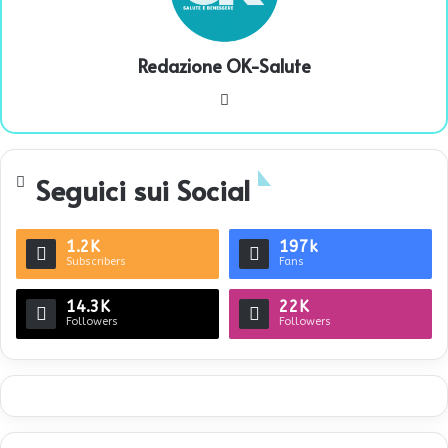
Redazione OK-Salute
We
bsi
te
Seguici sui Social
1.2K
197k
Subscribers
Fans
14.3K
22K
Followers
Followers