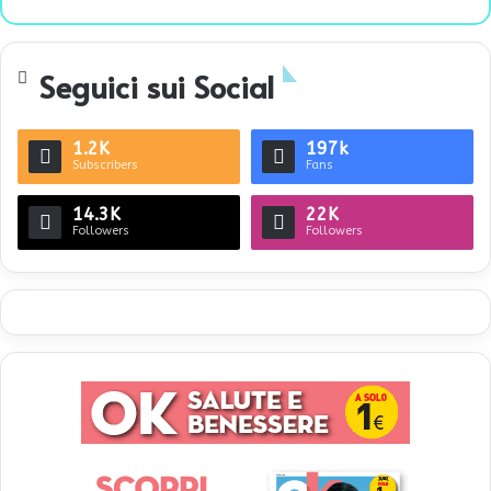
bsi
te
Seguici sui Social
1.2K
197k
Subscribers
Fans
14.3K
22K
Followers
Followers