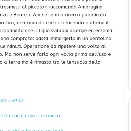
 trasmessi al piccolo» raccomanda Ambrogina
Monza e Brianza. Anche se una ricerca pubblicata
ratica, affermando che così facendo si allena il
robabilità che il figlio sviluppi allergie ed eczema.
appena comprato: basta immergerlo in un pentolino
nque minuti. Operazione da ripetere una volta al
no. Ma non serve farlo ogni volta prima dell’uso e
to a terra ma è rimasto tra le lenzuola della
on il vizio?
rfetto che calma il neonato
co ciuccio in bocca ai neonati