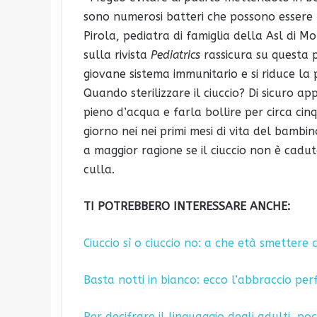
sono numerosi batteri che possono essere
Pirola, pediatra di famiglia della Asl di 
sulla rivista
Pediatrics
rassicura su questa p
giovane sistema immunitario e si riduce la p
Quando sterilizzare il ciuccio? Di sicuro 
pieno d’acqua e farla bollire per circa ci
giorno nei nei primi mesi di vita del bambi
a maggior ragione se il ciuccio non è cadu
culla.
TI POTREBBERO INTERESSARE ANCHE:
Ciuccio sì o ciuccio no: a che età smettere c
Basta notti in bianco: ecco l’abbraccio pe
Per decifrare il linguaggio degli adulti, po