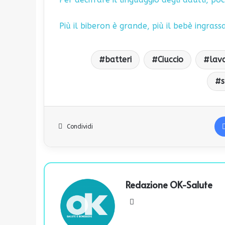
Più il biberon è grande, più il bebè ingrass
batteri
Ciuccio
lav
s
Condividi
Redazione OK-Salute
We
bsi