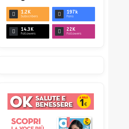
1.2K
197k
Subscribers
Fans
14.3K
22K
Followers
Followers