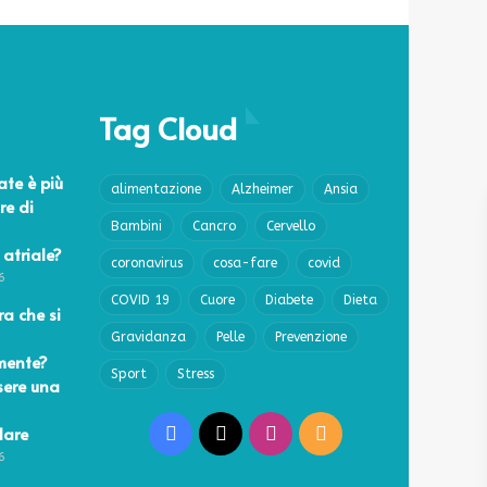
Tag Cloud
ate è più
alimentazione
Alzheimer
Ansia
re di
Bambini
Cancro
Cervello
 atriale?
coronavirus
cosa-fare
covid
6
COVID 19
Cuore
Diabete
Dieta
a che si
Gravidanza
Pelle
Prevenzione
mente?
Sport
Stress
sere una
lare
Facebook
X
Instagram
RSS
6