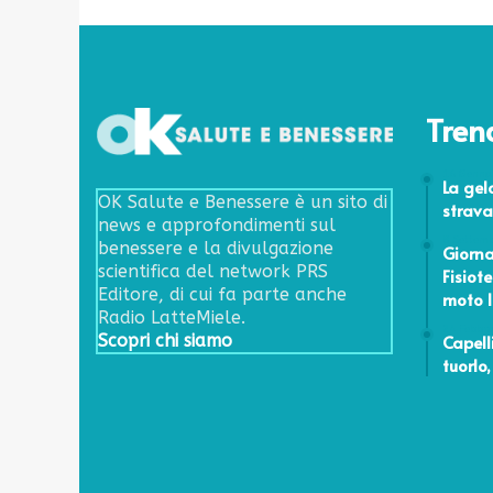
Tren
16 Genna
La gel
OK Salute e Benessere è un sito di
strav
news e approfondimenti sul
8 Settem
benessere e la divulgazione
Giorna
scientifica del network PRS
Fisiot
Editore, di cui fa parte anche
moto l
Radio LatteMiele.
24 Febbr
Capell
Scopri chi siamo
tuorlo