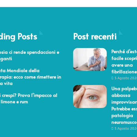
ding Posts
Post recenti
io 2017
Perché d’est
osia ci rende spendaccioni e
facile scopri
aganti
avere una
bre 2021
ta Mondiale della
fibrillazione
erapia: ecco come rimettere in
5 Agosto 202
a vita
Una palpebr
aio 2014
i crespi? Prova l’impacco al
abbassa
, limone e rum
improvvisa
Potrebbe es
patologia
neuromusco
5 Agosto 202