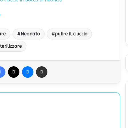
a
are
Neonato
pulire il ciuccio
terilizzare
Facebook
X
Messenger
Condividi via Email