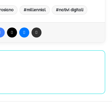
rosiano
millennial
nativi digitali
Facebook
X
Messenger
Condividi via Email