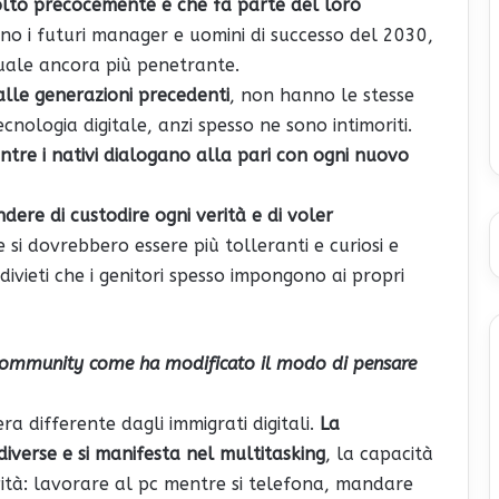
molto precocemente e che fa parte del loro
 sono i futuri manager e uomini di successo del 2030,
uale ancora più penetrante.
alle generazioni precedenti
, non hanno le stesse
cnologia digitale, anzi spesso ne sono intimoriti.
ntre i nativi dialogano alla pari con ogni nuovo
ndere di custodire ogni verità e di voler
 si dovrebbero essere più tolleranti e curiosi e
 divieti che i genitori spesso impongono ai propri
p e community come ha modificato il modo di pensare
era differente dagli immigrati digitali.
La
diverse e si manifesta nel multitasking
, la capacità
ità: lavorare al pc mentre si telefona, mandare