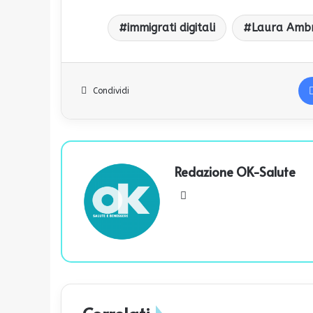
immigrati digitali
Laura Amb
Condividi
Redazione OK-Salute
We
bsi
te