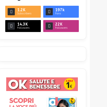
1.2K
197k
Subscribers
Fans
14.3K
22K
Followers
Followers