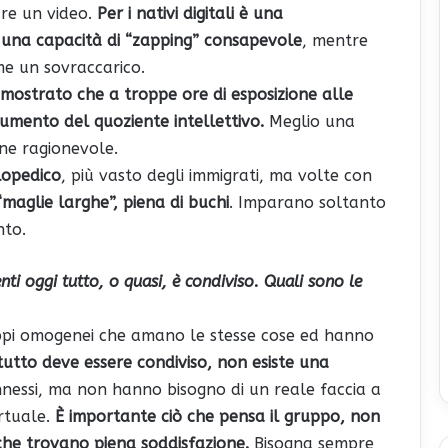
re un video.
Per i nativi digitali è una
 una capacità di “zapping” consapevole
, mentre
me un sovraccarico.
imostrato che a troppe ore di esposizione alle
mento del quoziente intellettivo.
Meglio una
one ragionevole.
lopedico
, più vasto degli immigrati, ma volte con
maglie larghe”, piena di buchi
. Imparano soltanto
nto.
nti oggi tutto, o quasi, è condiviso. Quali sono le
ruppi omogenei che amano le stesse cose ed hanno
 tutto deve essere condiviso, non esiste una
essi, ma non hanno bisogno di un reale faccia a
rtuale.
È importante ciò che pensa il gruppo, non
 che trovano piena soddisfazione.
Bisogna sempre