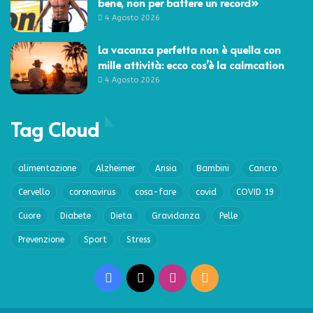
bene, non per battere un record»
4 Agosto 2026
La vacanza perfetta non è quella con
mille attività: ecco cos’è la calmcation
4 Agosto 2026
Tag Cloud
alimentazione
Alzheimer
Ansia
Bambini
Cancro
Cervello
coronavirus
cosa-fare
covid
COVID 19
Cuore
Diabete
Dieta
Gravidanza
Pelle
Prevenzione
Sport
Stress
Facebook
X
Instagram
RSS