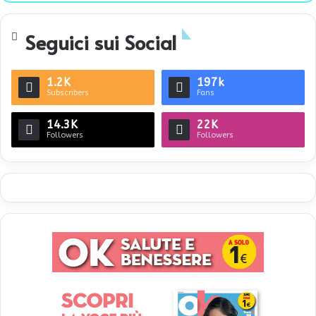
te
Seguici sui Social
1.2K
197k
Subscribers
Fans
14.3K
22K
Followers
Followers