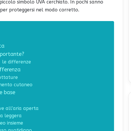
 piccolo simbolo UVA cerchiato. In pochi sanno
per proteggersi nel modo corretto.
ca
mportante?
: le differenze
ifferenza
cottature
iamento cutaneo
le base
ve all’aria aperta
ra leggera
neo insieme
’uso quotidiano