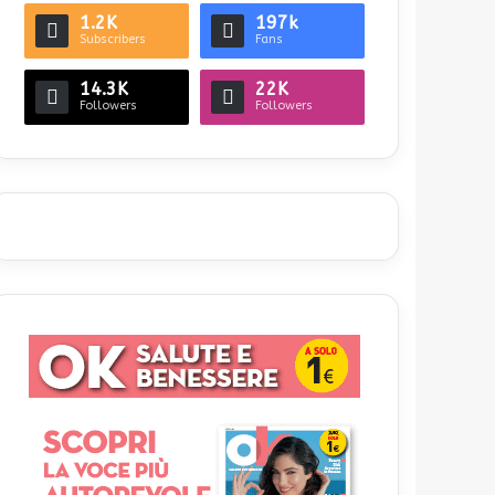
1.2K
197k
Subscribers
Fans
14.3K
22K
Followers
Followers