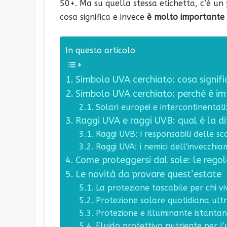
50+. Ma su quella stessa etichetta, c’è un
cosa significa e invece
è molto importante
In questo articolo
Simbolo UVA cerchiato: cosa signifi
Simbolo UVA cerchiato: perché è i
Solari europei e intercontinentali
Raggi UVA e raggi UVB: qual è la d
Raggi UVB: i responsabili delle s
Raggi UVA: i nemici dell’invecch
Come proteggersi dal sole: le rego
Le novità da provare quest’estate
La protezione tascabile per chi vi
Protezione solare quotidiana ult
Protezione e illuminante istanta
Fluido protettivo nutriente per l