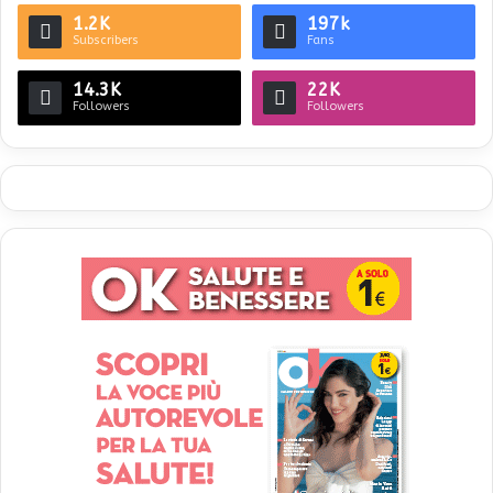
1.2K
197k
Subscribers
Fans
14.3K
22K
Followers
Followers