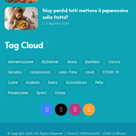
Fricy: perché tutti mettono il peperoncino
sulla frutta?
5 Agosto 2026
Tag Cloud
alimentazione
Alzheimer
Ansia
Bambini
Cancro
Cervello
coronavirus
cosa-fare
covid
COVID 19
Cuore
Diabete
Dieta
Gravidanza
Pelle
Prevenzione
Sport
Stress
Facebook
X
Instagram
RSS
© Copyright 2026, All Rights Reserved | P.Iva/CF 00816440150 - CCIAA di Milano -