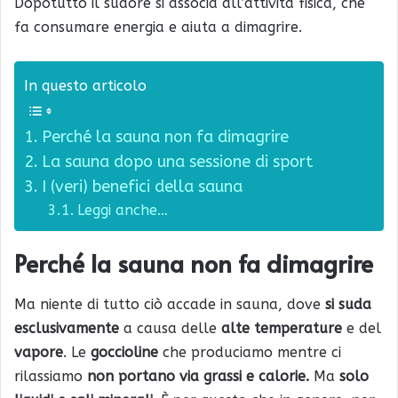
Dopotutto il sudore si associa all’attività fisica, che
fa consumare energia e aiuta a dimagrire.
In questo articolo
Perché la sauna non fa dimagrire
La sauna dopo una sessione di sport
I (veri) benefici della sauna
Leggi anche…
Perché la sauna non fa dimagrire
Ma niente di tutto ciò accade in sauna, dove
si suda
esclusivamente
a causa delle
alte temperature
e del
vapore
. Le
goccioline
che produciamo mentre ci
rilassiamo
non portano via grassi e calorie.
Ma
solo