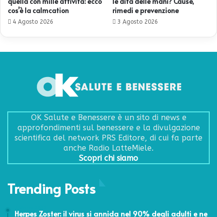
quella con mille attività: ecco
le dita delle mani? Cause,
cos’è la calmcation
rimedi e prevenzione
4 Agosto 2026
3 Agosto 2026
OK Salute e Benessere è un sito di news e
approfondimenti sul benessere e la divulgazione
scientifica del network PRS Editore, di cui fa parte
anche Radio LatteMiele.
Scopri chi siamo
Trending Posts
3 Marzo 2022
Herpes Zoster: il virus si annida nel 90% degli adulti e ne