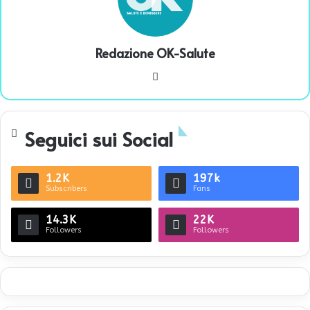
Redazione OK-Salute
We
bsi
te
Seguici sui Social
1.2K
197k
Subscribers
Fans
14.3K
22K
Followers
Followers